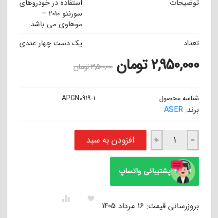
توضیحات
استفاده در خودروهای
سورنتو 2010 –
موهاوی می باشد.
تعداد
یک دست چهار عددی
2,950,000
تومان
3,500,000
تومان
شناسه محصول
APGN0919-1
برند:
ASER
لنت ترمز سرامیکی جلو موهاوی - سورنتو XM اتاق 2010 - 2013 ASER عدد
افزودن به سبد
+
−
پشتیبانی واتساپ
بروزرسانی قیمت: 16 مرداد 1405