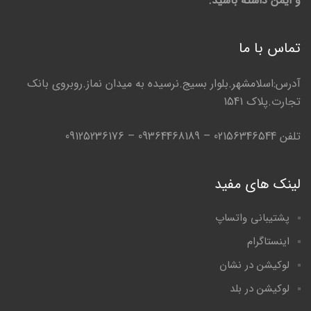
و ایمن داشته باشید.
تماس با ما
آدرس:اسلامشهر.بلوار بسیج.نرسیده به میدان نماز.روبروی بانک
تجارت.پلاک 1541
تلفن 02156346544 – 09364468189 – 09125236176
لینک های مفید
پشتیبانی واتساپ
اینستاگرام
لوکیشن در نشان
لوکیشن در بلد