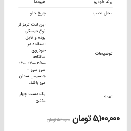
برند خودرو
هیوندا
محل نصب
چرخ جلو
این لنت ترمز از
نوع دیسکی
بوده و قابل
استفاده در
خودروی
توضیحات
سانتافه
2400.2700.3500
سی سی –
جنسیس سدان
می باشد.
یک دست چهار
تعداد
عددی
5,100,000
تومان
5,600,000
تومان