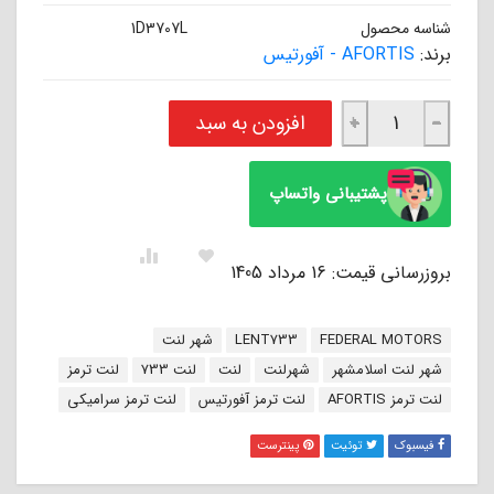
شناسه محصول
1D3707L
برند:
AFORTIS - آفورتیس
لنت ترمز جلو سانتافه 2400.2700.3500 سی سی - جنسیس سدان آفورتیس AFORTIS عدد
افزودن به سبد
+
−
پشتیبانی واتساپ
بروزرسانی قیمت: 16 مرداد 1405
برچسب:
FEDERAL MOTORS
LENT733
شهر لنت
شهر لنت اسلامشهر
شهرلنت
لنت
لنت 733
لنت ترمز
لنت ترمز AFORTIS
لنت ترمز آفورتیس
لنت ترمز سرامیکی
فیسبوک
توئیت
پینترست