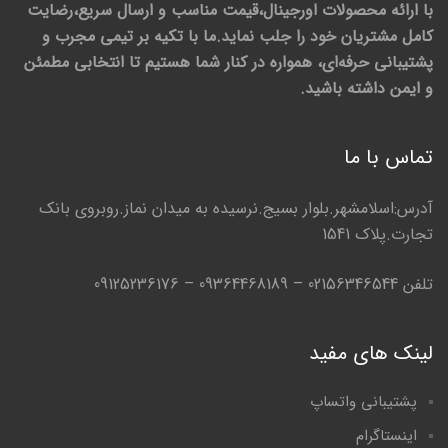
با ارائه محصولات اورجینال،قیمت مناسب و ارسال سریع،رضایت
کامل مشتریان خود را جلب نماید.ما با تکیه بر تیمی مجرب و
پشتیبانی حرفه‌ای، همواره در کنار شما هستیم تا انتخابی مطمئن
و ایمن داشته باشید.
تماس با ما
آدرس:اسلامشهر.بلوار بسیج.نرسیده به میدان نماز.روبروی بانک
تجارت.پلاک 1541
تلفن 02156346544 – 09364468189 – 09125236176
لینک های مفید
پشتیبانی واتساپ
اینستاگرام