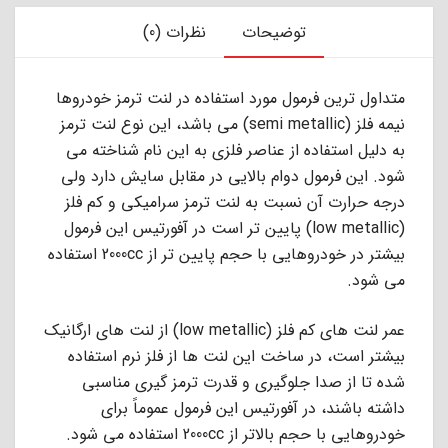
توضیحات
نظرات (0)
ﻣﺘﺪاول ﺗﺮﯾﻦ ﻓﺮﻣﻮل ﻣﻮرد اﺳﺘﻔﺎده در ﻟﻨﺖ ﺗﺮﻣﺰ ﺧﻮدروﻫﺎ
ﻧﯿﻤﻪ ﻓﻠﺰ (semi metallic) ﻣﻰ ﺑﺎﺷﺪ، اﯾﻦ ﻧﻮع ﻟﻨﺖ ﺗﺮﻣﺰ
ﺑﻪ دﻟﯿﻞ اﺳﺘﻔﺎده از ﻋﻨﺎﺻﺮ ﻓﻠﺰى ﺑﻪ اﯾﻦ ﻧﺎم ﺷﻨﺎﺧﺘﻪ ﻣﻰ
ﺷﻮد. اﯾﻦ ﻓﺮﻣﻮل دوام ﺑﺎﻻﯾﻰ در ﻣﻘﺎﺑﻞ ﺳﺎﯾﺶ دارد وﻟﻰ
درﺟﻪ ﺣﺮارت آن ﻧﺴﺒﺖ ﺑﻪ ﻟﻨﺖ ﺗﺮﻣﺰ ﺳﺮاﻣﯿﮑﻰ و ﮐﻢ ﻓﻠﺰ
(low metallic) ﭘﺎﯾﯿﻦ ﺗﺮ اﺳﺖ در آﻓﻮرﺗﯿﺲ اﯾﻦ ﻓﺮﻣﻮل
ﺑﯿﺸﺘﺮ در ﺧﻮدروﻫﺎﯾﻰ ﺑﺎ ﺣﺠﻢ ﭘﺎﯾﯿﻦ ﺗﺮ از 2000cc اﺳﺘﻔﺎده
ﻣﻰ ﺷﻮد.
عمر ﻟﻨﺖ ﻫﺎى ﮐﻢ ﻓﻠﺰ (low metallic) از ﻟﻨﺖ ﻫﺎى ارﮔﺎﻧﯿﮏ
ﺑﯿﺸﺘﺮ اﺳﺖ، در ﺳﺎﺧﺖ اﯾﻦ ﻟﻨﺖ ﻫﺎ از ﻓﻠﺰ ﻧﺮم اﺳﺘﻔﺎده
ﺷﺪه ﺗﺎ از ﺻﺪا ﺟﻠﻮﮔﯿﺮى و ﻗﺪرت ﺗﺮﻣﺰ ﮔﯿﺮى ﻣﻨﺎﺳﺒﻰ
داﺷﺘﻪ ﺑﺎﺷﻨﺪ، در آﻓﻮرﺗﯿﺲ اﯾﻦ ﻓﺮﻣﻮل ﻋﻤﻮﻣﺎً ﺑﺮاى
ﺧﻮدروﻫﺎﯾﻰ ﺑﺎ ﺣﺠﻢ ﺑﺎﻻﺗﺮ از 2000cc اﺳﺘﻔﺎده ﻣﻰ ﺷﻮد.