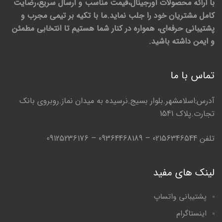
با ارائه محصولات اورجینال،قیمت مناسب و ارسال سریع،رضایت
کامل مشتریان خود را جلب نماید.ما با تکیه بر تیمی مجرب و
پشتیبانی حرفه‌ای، همواره در کنار شما هستیم تا انتخابی مطمئن
و ایمن داشته باشید.
تماس با ما
آدرس:اسلامشهر.بلوار بسیج.نرسیده به میدان نماز.روبروی بانک
تجارت.پلاک 1541
تلفن 02156346544 – 09364468189 – 09125236176
لینک های مفید
پشتیبانی واتساپ
اینستاگرام