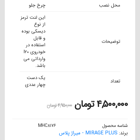
محل نصب
چرخ جلو
این لنت ترمز
از نوع
دیسکی بوده
و قابل
توضیحات
استفاده در
خودروی I20
وارداتی می
باشد.
یک دست
تعداد
چهار عددی
4,500,000
تومان
4,950,000
تومان
شناسه محصول
MHC8176
برند:
MIRAGE PLUS - میراژ پلاس