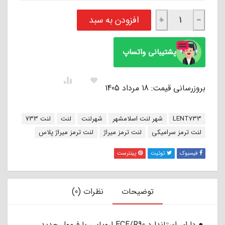
لنت ترمز فیبر کربن جلو هیوندا I20 وارداتی میراژ پلاس انگلستان MIRAGE عدد
افزودن به سبد
+
−
پشتیبانی واتساپ
بروزرسانی قیمت: 18 مرداد 1405
برچسب:
LENT733
شهر لنت اسلامشهر
شهرلنت
لنت
لنت 733
لنت ترمز سرامیکی
لنت ترمز میراژ
لنت ترمز میراژ پلاس
فیسبوک
توئیت
پینترست
توضیحات
نظرات (0)
● دارای استاندارد ECE/R90 اروپایی با فرمول جدید