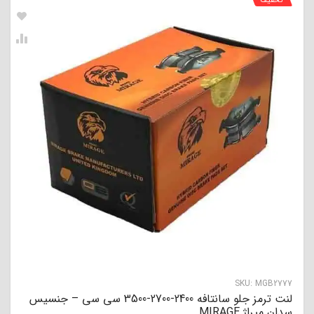
تخفیف
SKU:
MGB2777
لنت ترمز جلو سانتافه 2400-2700-3500 سی سی – جنسیس
سدان میراژ MIRAGE