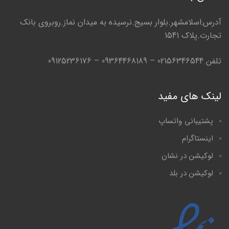
آدرس:اسلامشهر.بلوار بسیج.نرسیده به میدان نماز.روبروی بانک
تجارت.پلاک 1541
تلفن 02156346544 – 09364468189 – 09125236176
لینک های مفید
پشتیبانی واتساپ
اینستاگرام
لوکیشن در نشان
لوکیشن در بلد