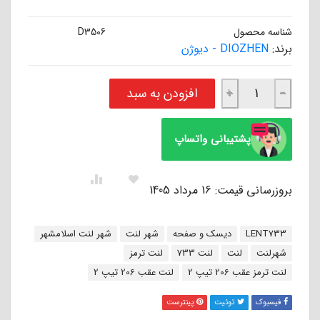
شناسه محصول
D3506
برند:
DIOZHEN - دیوژن
لنت ترمز عقب پژو 206 تیپ 2 (کاسه کوچک) کفشکی دیوژن DIOZHEN عدد
افزودن به سبد
+
−
پشتیبانی واتساپ
بروزرسانی قیمت: 16 مرداد 1405
برچسب:
LENT733
دیسک و صفحه
شهر لنت
شهر لنت اسلامشهر
شهرلنت
لنت
لنت 733
لنت ترمز
لنت ترمز عقب 206 تیپ 2
لنت عقب 206 تیپ 2
فیسبوک
توئیت
پینترست