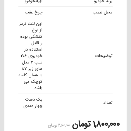
برند خودرو
ایرانخودرو
محل نصب
چرخ عقب
این لنت ترمز
از نوع
کفشکی بوده
و قابل
استفاده در
توضیحات
خودروی 206
تیپ 2 مدل
های زیر 87
یا همان کاسه
کوچک می
باشد.
یک دست
تعداد
چهار عددی
1,800,000
تومان
2,200,000
تومان