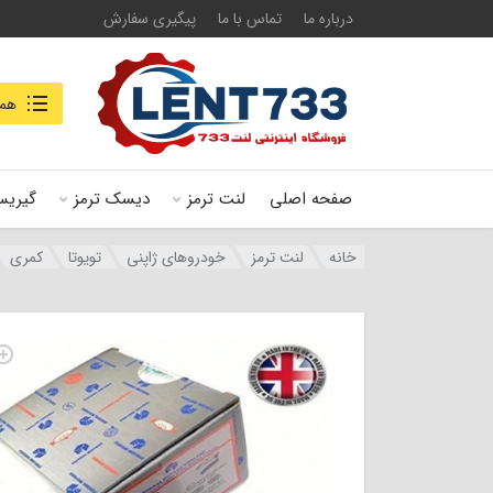
درباره ما
تماس با ما
پیگیری سفارش
جستجو در
همه
صفحه اصلی
لنت ترمز
دیسک ترمز
گیریس
خانه
لنت ترمز
خودروهای ژاپنی
تویوتا
کمری