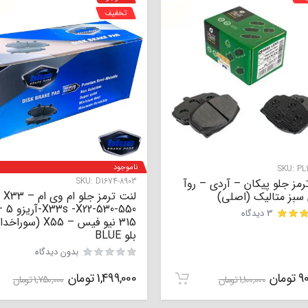
تخفیف
ناموجود
SKU:
PL2
SKU:
D1674-8903
رمز جلو پیکان – آردی – روآ
لنت ترمز جلو ام وی ام X33 –
سبز متالیک (اصلی)
X33s -X22-530-550
3 دیدگاه
315 نیو فیس – X55 (سوراخ
بلو BLUE
بدون دیدگاه
90
تومان
1,499,000
تومان
1,100,000
تومان
1,750,000
تومان