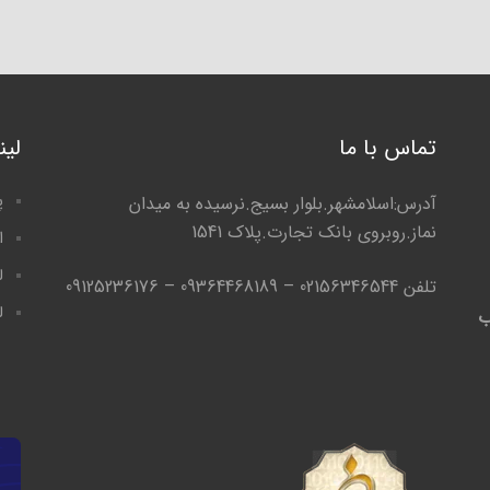
تماس با ما
لی
پ
آدرس:اسلامشهر.بلوار بسیج.نرسیده به میدان
نماز.روبروی بانک تجارت.پلاک 1541
ا
ل
تلفن 02156346544 – 09364468189 – 09125236176
ل
ب