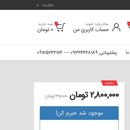
مقایسه :
0
سلام وارد شوید
سبد خرید
0
0
حساب کاربری من
0
تومان
پشتیبانی 09364468189 --- 09125236176
ما
تخفیف
2,800,000
تومان
3,100,000
تومان
موجود شد خبرم کن!