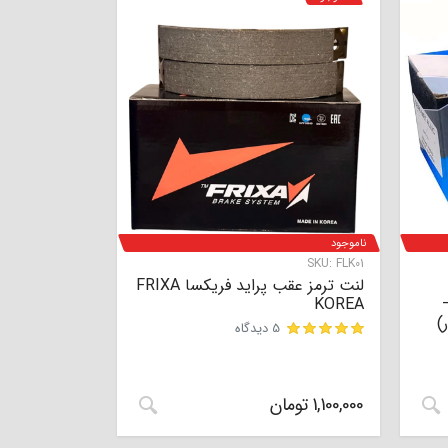
ناموجود
SKU:
FLK01
لنت ترمز عقب پراید فریکسا FRIXA
-آریزو 5 –
KOREA
دار)
5 دیدگاه
امتیاز
5.00
از 5 امتیاز
1
مشتری
1,100,000
تومان