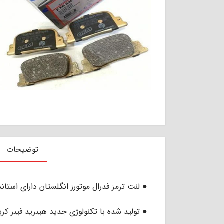
توضیحات
● لنت ترمز فدرال موتورز انگلستان دارای استاندارد ECE/R90 ار
● تولید شده با تکنولوژی جدید هیبرید فیبر کرب