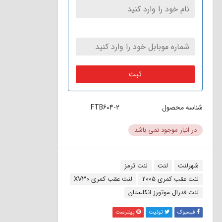
ثبت
شناسه محصول
FTB604-2
در انبار موجود نمی باشد
برچسب:
شهرلنت
لنت
لنت ترمز
لنت عقب کمری 2005
لنت عقب کمری XV30
لنت فدرال موتورز انکلستان
فیسبوک
توئیت
پینترست