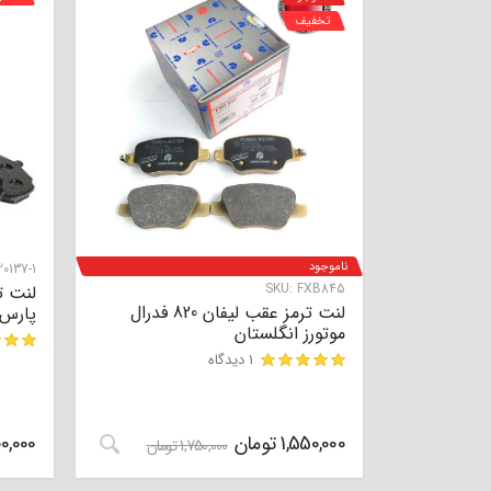
تخفیف
ناموجود
0137-1
SKU:
FXB845
لنت ت
لنت ترمز عقب لیفان 820 فدرال
پارس 
موتورز انگلستان
1 دیدگاه
مشتری
مشتری
1,550,000
تومان
0,000
1,750,000
تومان