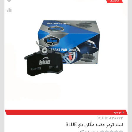
تخفیف
ناموجود
SKU:
D1023-7773
لنت ترمز عقب مگان بلو BLUE
بدون دیدگاه