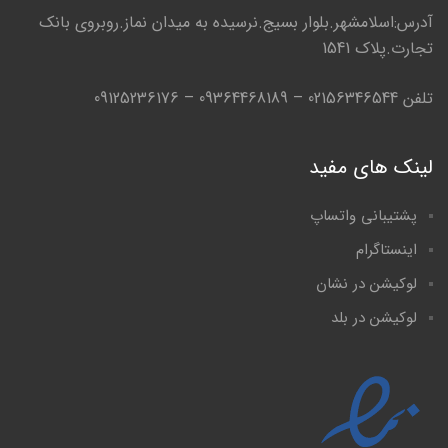
آدرس:اسلامشهر.بلوار بسیج.نرسیده به میدان نماز.روبروی بانک
تجارت.پلاک 1541
تلفن 02156346544 – 09364468189 – 09125236176
لینک های مفید
پشتیبانی واتساپ
اینستاگرام
لوکیشن در نشان
لوکیشن در بلد