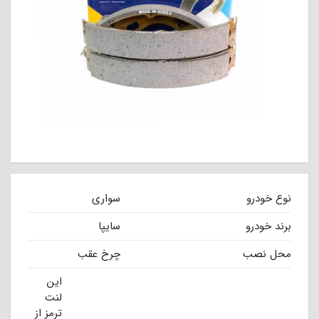
نوع خودرو
سواری
برند خودرو
سایپا
محل نصب
چرخ عقب
این
لنت
ترمز از