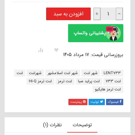
لنت ترمز عقب پراید های کیو Hi-Q عدد
افزودن به سبد
+
−
پشتیبانی واتساپ
بروزرسانی قیمت: 17 مرداد 1405
برچسب:
LENT733
شهر لنت
شهر لنت اسلامشهر
شهرلنت
لنت
لنت 733
لنت پراید صبا
لنت ترمز
لنت ترمز Hi-Q
لنت ترمز هایکیو
فیسبوک
توئیت
پینترست
توضیحات
نظرات (1)