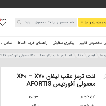
:
 دسته بندی ها
 مخصوص کالیپر
پیگیری سفارش
راهنمای خرید اقساط
تماس با 
و ها
لیفان
X60
لنت ترمز عقب لیفان X60 – X70 معمولی آفورتیس AFORTIS
لنت ترمز عقب لیفان X60 – X70
معمولی آفورتیس AFORTIS
نوع خودرو
سواری
برند خودرو
لیفان