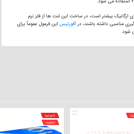
ﻠﺰ (low metallic) از ﻟﻨﺖ ﻫﺎى ارﮔﺎﻧﯿﮏ ﺑﯿﺸﺘﺮ اﺳﺖ، در ﺳﺎﺧﺖ اﯾﻦ ﻟﻨﺖ ﻫﺎ از ﻓﻠﺰ ﻧﺮم
ﮔﯿﺮى ﻣﻨﺎﺳﺒﻰ داﺷﺘﻪ ﺑﺎﺷﻨﺪ، در
آﻓﻮرﺗﯿﺲ
اﯾﻦ ﻓﺮﻣﻮل ﻋﻤﻮﻣﺎً ﺑﺮاى
یف
ناموجود
تخفیف