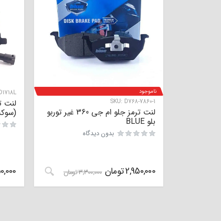
ناموجود
D1718L
SKU:
D768-7860-1
لنت ترمز جلو ام جی 360 غیر توربو
(سوکت 
بلو BLUE
بدون دیدگاه
2,950,000
تومان
0,000
3,300,000
تومان