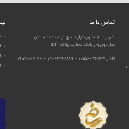
تماس با ما
لی
پ
آدرس:اسلامشهر.بلوار بسیج.نرسیده به میدان
نماز.روبروی بانک تجارت.پلاک 1541
ا
ل
تلفن 02156346544 – 09364468189 – 09125236176
ل
ب