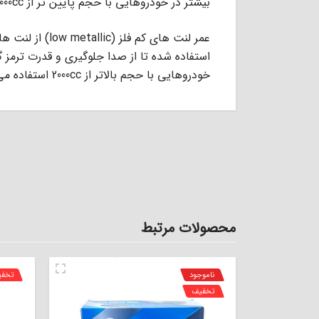
ﺑﯿﺸﺘﺮ در ﺧﻮدروﻫﺎﯾﻰ ﺑﺎ ﺣﺠﻢ ﭘﺎﯾﯿﻦ ﺗﺮ از 2000cc اﺳﺘﻔﺎده ﻣﻰ ﺷﻮد.
عمر ﻟﻨﺖ ﻫﺎى ﮐﻢ ﻓ
اﺳﺘﻔﺎده ﺷﺪه ﺗﺎ از ﺻﺪا ﺟﻠﻮﮔﯿﺮى و ﻗﺪرت ﺗﺮﻣﺰ 
ﺧﻮدروﻫﺎﯾﻰ ﺑﺎ ﺣﺠﻢ ﺑﺎﻻﺗﺮ از 2000cc اﺳﺘﻔﺎده ﻣﻰ ﺷﻮد.
محصولات مرتبط
ناموجود
تخف
تخفیف