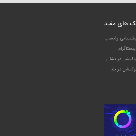
نک های مفید
شتیبانی واتساپ
ینستاگرام
وکیشن در نشان
وکیشن در بلد