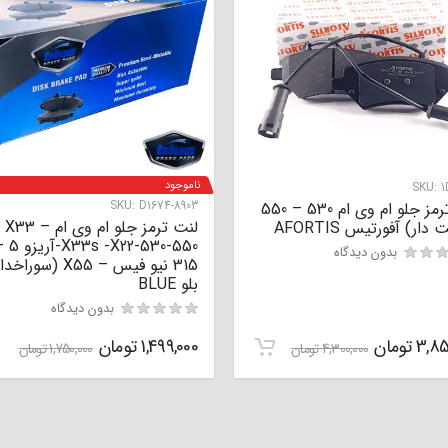
ناموجود
SKU:
1
SKU:
D1674-8903
لنت ترمز جلو ام وی ام 530 – 550
لنت ترمز جلو ام وی ام X33 –
دار) آفورتیس AFORTIS
X33s -X22-530-550
بدون دیدگاه
315 نیو فیس – X55 (سوراخ
بلو BLUE
بدون دیدگاه
3,85
تومان
1,499,000
تومان
4,300,000
تومان
1,750,000
تومان