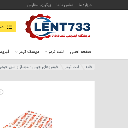
درباره ما
تماس با ما
پیگیری سفارش
جستجو در
همه
صفحه اصلی
لنت ترمز
دیسک ترمز
گیریس
خانه
لنت ترمز
خودروهای چینی - مونتاژ و سایر خودر