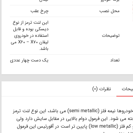
محل نصب
چرخ عقب
این لنت ترمز از نوع
دیسکی بوده و قابل
توضیحات
استفاده در خودروی
لیفان X60 – X70 می
باشد.
تعداد
یک دست چهار عددی
یحات
نظرات (0)
ﻣﺘﺪاول ﺗﺮﯾﻦ ﻓﺮﻣﻮل ﻣﻮرد اﺳﺘﻔﺎده در ﻟﻨﺖ ﺗﺮﻣﺰ ﺧﻮدروﻫﺎ ﻧﯿﻤﻪ ﻓﻠﺰ (semi metallic) ﻣﻰ ﺑﺎﺷﺪ، اﯾﻦ ﻧﻮع ﻟﻨﺖ ﺗﺮﻣﺰ
ﺎﺧﺘﻪ ﻣﻰ ﺷﻮد. اﯾﻦ ﻓﺮﻣﻮل دوام ﺑﺎﻻﯾﻰ در ﻣﻘﺎﺑﻞ ﺳﺎﯾﺶ دارد وﻟﻰ
درﺟﻪ ﺣﺮارت آن ﻧﺴﺒﺖ ﺑﻪ ﻟﻨﺖ ﺗﺮﻣﺰ ﺳﺮاﻣﯿﮑﻰ و ﮐﻢ ﻓﻠﺰ (low metallic) ﭘﺎﯾﯿﻦ ﺗﺮ اﺳﺖ در آﻓﻮرﺗﯿﺲ اﯾﻦ ﻓﺮﻣﻮل