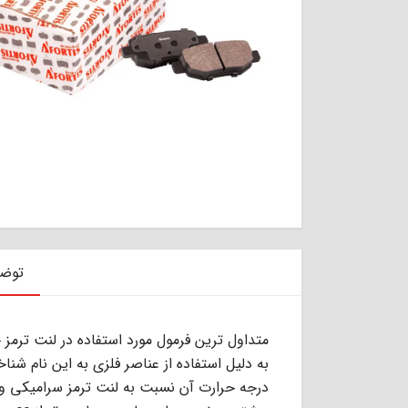
توض
ﺑﻪ دﻟﯿﻞ اﺳﺘﻔﺎده از ﻋﻨﺎﺻﺮ ﻓﻠﺰى ﺑﻪ اﯾﻦ ﻧﺎم ﺷﻨ