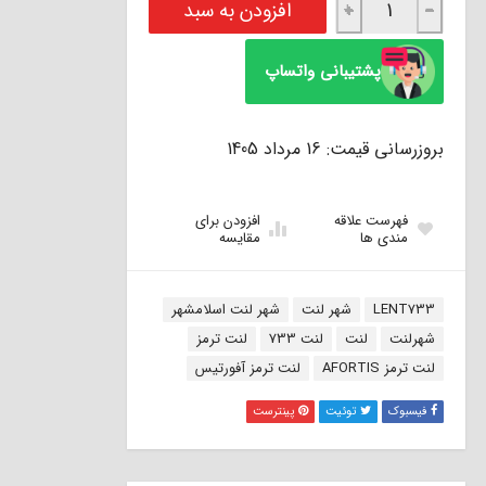
افزودن به سبد
+
−
پشتیبانی واتساپ
بروزرسانی قیمت: 16 مرداد 1405
فهرست علاقه
افزودن برای
مندی ها
مقایسه
برچسب:
LENT733
شهر لنت
شهر لنت اسلامشهر
شهرلنت
لنت
لنت 733
لنت ترمز
لنت ترمز AFORTIS
لنت ترمز آفورتیس
فیسبوک
توئیت
پینترست