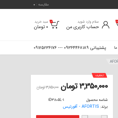
مقایسه :
0
سلام وارد شوید
سبد خرید
0
0
حساب کاربری من
0
تومان
پشتیبانی 09364468189 --- 09125236176
ما
تخفیف
3,350,000
تومان
3,850,000
تومان
شناسه محصول
1D3805L-1
برند:
AFORTIS - آفورتیس
لنت ترمز عقب لیفان X60 - X70 معمولی آفورتیس AFORTIS عدد