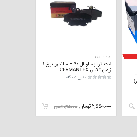
SKU:
21404
لنت ترمز جلو ال 90 – ساندرو نوع 1
ژرمن تکس CERMANTEX
-آریزو 5 –
بدون دیدگاه
دار)
نمره
0
از 5
2,550,000
تومان
2,950,000
تومان