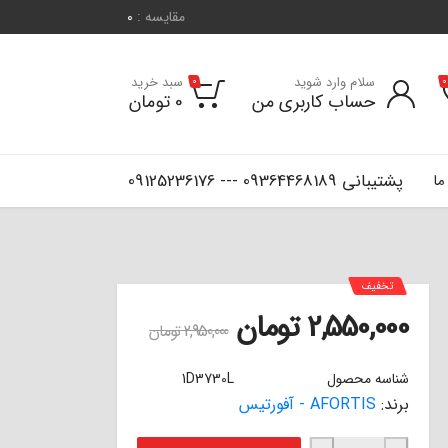
مقایسه :
0
سلام وارد شوید
سبد خرید
0
0
حساب کاربری من
0
تومان
پشتیبانی 09364468189 --- 09125236176
ما
تخفیف
2,550,000
تومان
2,950,000
تومان
شناسه محصول
1D3730L
برند:
AFORTIS - آفورتیس
لنت ترمز عقب رانا آفورتیس AFORTIS عدد