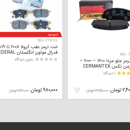
ناموجود
SKU:
FTB716
لنت ترمز عقب کرولا 08
فدرال موتورز انگلستان FEDERAL
SKU:
T
بدون دیدگاه
لنت ترمز جلو مزدا 1600 – 2000 –
ن تکس CERMANTEX
1 دیدگاه
2,40
تومان
980,000
تومان
2,750,000
تومان
1,160,000
تومان