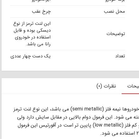
محل نصب
چرخ عقب
این لنت ترمز از نوع
دیسکی بوده و قابل
توضیحات
استفاده در خودروی
رانا می باشد.
تعداد
یک دست چهار عددی
یحات
نظرات (0)
ﻣﺘﺪاول ﺗﺮﯾﻦ ﻓﺮﻣﻮل ﻣﻮرد اﺳﺘﻔﺎده در ﻟﻨﺖ ﺗﺮﻣﺰ ﺧﻮدروﻫﺎ ﻧﯿﻤﻪ ﻓﻠﺰ (semi metallic) ﻣﻰ ﺑﺎﺷﺪ، اﯾﻦ ﻧﻮع ﻟﻨﺖ ﺗﺮﻣﺰ
ﺎﺧﺘﻪ ﻣﻰ ﺷﻮد. اﯾﻦ ﻓﺮﻣﻮل دوام ﺑﺎﻻﯾﻰ در ﻣﻘﺎﺑﻞ ﺳﺎﯾﺶ دارد وﻟﻰ
درﺟﻪ ﺣﺮارت آن ﻧﺴﺒﺖ ﺑﻪ ﻟﻨﺖ ﺗﺮﻣﺰ ﺳﺮاﻣﯿﮑﻰ و ﮐﻢ ﻓﻠﺰ (low metallic) ﭘﺎﯾﯿﻦ ﺗﺮ اﺳﺖ در آﻓﻮرﺗﯿﺲ اﯾﻦ ﻓﺮﻣﻮل