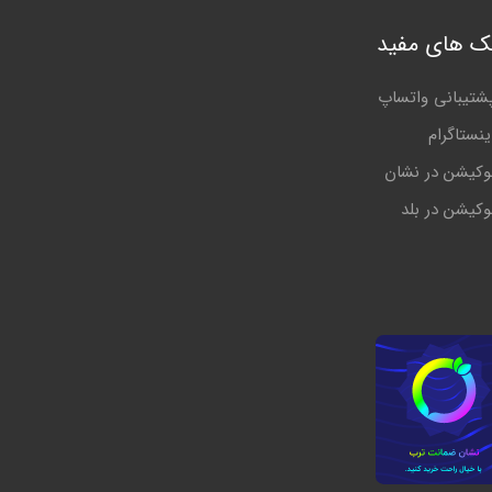
نک های مفید
شتیبانی واتساپ
ینستاگرام
وکیشن در نشان
وکیشن در بلد