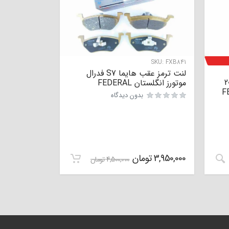
SKU:
FXB841
لنت ترمز عقب هایما S7 فدرال
20 تا 2019
موتورز انگلستان FEDERAL
بدون دیدگاه
نمره
0
از 5
3,950,000
تومان
4,500,000
تومان