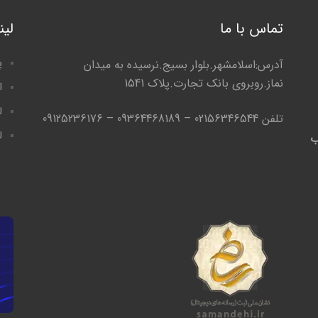
تماس با ما
لی
پ
آدرس:اسلامشهر.بلوار بسیج.نرسیده به میدان
نماز.روبروی بانک تجارت.پلاک 1541
ا
ل
تلفن 02156346544 – 09364468189 – 09125236176
ل
ب