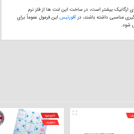
ﻠﺰ (low metallic) از ﻟﻨﺖ ﻫﺎى ارﮔﺎﻧﯿﮏ ﺑﯿﺸﺘﺮ اﺳﺖ، در ﺳﺎﺧﺖ اﯾﻦ ﻟﻨﺖ ﻫﺎ از ﻓﻠﺰ ﻧﺮم
ﮔﯿﺮى ﻣﻨﺎﺳﺒﻰ داﺷﺘﻪ ﺑﺎﺷﻨﺪ، در
آﻓﻮرﺗﯿﺲ
اﯾﻦ ﻓﺮﻣﻮل ﻋﻤﻮﻣﺎً ﺑﺮاى
یف
ناموجود
تخفیف