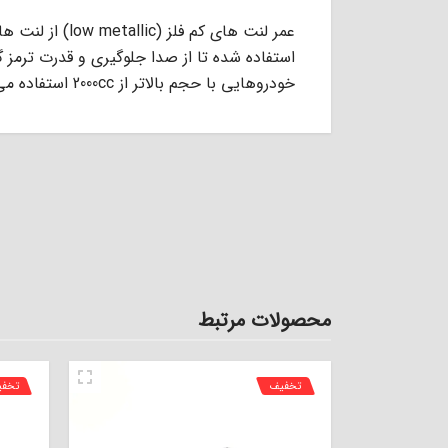
عمر ﻟﻨﺖ ﻫﺎى ﮐﻢ ﻓ
اﺳﺘﻔﺎده ﺷﺪه ﺗﺎ از ﺻﺪا ﺟﻠﻮﮔﯿﺮى و ﻗﺪرت ﺗﺮﻣﺰ 
ﺧﻮدروﻫﺎﯾﻰ ﺑﺎ ﺣﺠﻢ ﺑﺎﻻﺗﺮ از 2000cc اﺳﺘﻔﺎده ﻣﻰ ﺷﻮد.
محصولات مرتبط
تخفیف
تخف