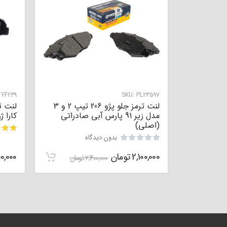
YF239
SKU:
PL23597
لنت ترمز جلو پژو 206 تیپ 2 و 3
مدل زیر 91 پارس آبی صادراتی
کارا ژرم
(اصلی)
بدون دیدگاه
مشتری
2,100,000
تومان
0,000
2,400,000
تومان