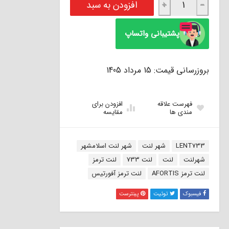
افزودن به سبد
+
−
پشتیبانی واتساپ
بروزرسانی قیمت: 15 مرداد 1405
فهرست علاقه
افزودن برای
مندی ها
مقایسه
برچسب:
LENT733
شهر لنت
شهر لنت اسلامشهر
شهرلنت
لنت
لنت 733
لنت ترمز
لنت ترمز AFORTIS
لنت ترمز آفورتیس
فیسبوک
توئیت
پینترست