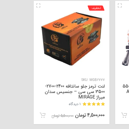
تخفیف
SKU:
MGB2777
امتیاز
5.00
از 5 امتیاز
رمز جلو ام وی ام 530 – 550
لنت ترمز جلو سانتافه 2400-2700-
1
3500 سی سی – جنسیس سدان
میراژ MIRAGE
1 دیدگاه
4,500,000
تومان
مشتری
5,500,000
تومان