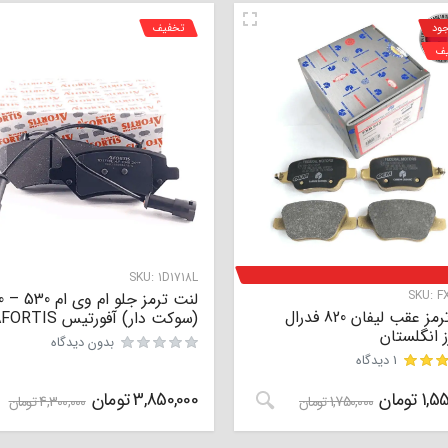
جود
تخفیف
یف
SKU:
1D1718L
SKU:
F
لنت ت
لنت ترمز عقب لیفان 820 فدرال
(سوکت دار) آفورتیس AFORTIS
ز انگلستان
بدون دیدگاه
1 دیدگاه
1,55
تومان
3,850,000
تومان
1,750,000
تومان
4,300,000
تومان