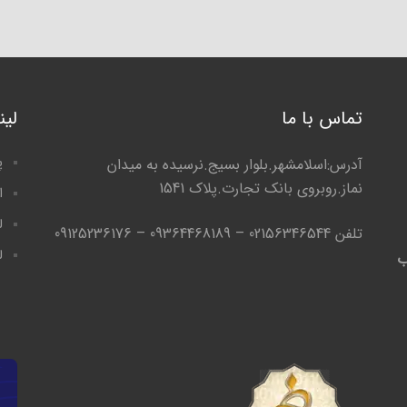
تماس با ما
لی
پ
آدرس:اسلامشهر.بلوار بسیج.نرسیده به میدان
نماز.روبروی بانک تجارت.پلاک 1541
ا
ل
تلفن 02156346544 – 09364468189 – 09125236176
ل
ب