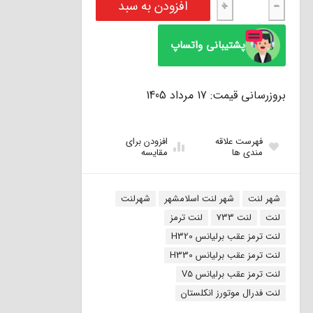
افزودن به سبد
+
−
پشتیبانی واتساپ
بروزرسانی قیمت: 17 مرداد 1405
فهرست علاقه
افزودن برای
مندی ها
مقایسه
برچسب:
شهر لنت
شهر لنت اسلامشهر
شهرلنت
لنت
لنت 733
لنت ترمز
لنت ترمز عقب برلیانس H320
لنت ترمز عقب برلیانس H330
لنت ترمز عقب برلیانس V5
لنت فدرال موتورز انکلستان