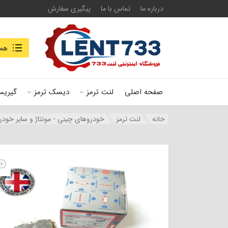
درباره ما
تماس با ما
پیگیری سفارش
جستجو در
همه
صفحه اصلی
لنت ترمز
دیسک ترمز
گیریس
خانه
لنت ترمز
خودروهای چینی - مونتاژ و سایر خودر