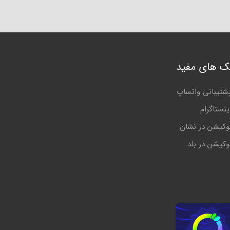
نک های مفید
شتیبانی واتساپ
ینستاگرام
وکیشن در نشان
وکیشن در بلد