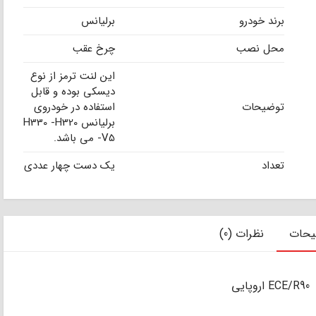
برند خودرو
برلیانس
محل نصب
چرخ عقب
این لنت ترمز از نوع
دیسکی بوده و قابل
توضیحات
استفاده در خودروی
برلیانس H330 -H320
-V5 می باشد.
تعداد
یک دست چهار عددی
یحات
نظرات (0)
ی