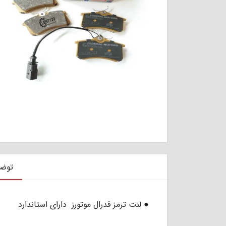
توض
● لنت ترمز فدرال موتورز دارای استاندارد ECE/R90 اروپای