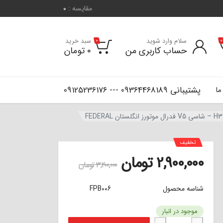
مقایسه :
0
سلام وارد شوید
سبد خرید
0
0
حساب کاربری من
0
تومان
پشتیبانی 09364468189 --- 09125236176
ما
تخفیف
2,900,000
تومان
3,200,000
تومان
شناسه محصول
FPB006
موجود در انبار
لنت ترمز عقب برلیانس H330 -H320 - شاسی V5 فدرال موتورز انگلستان FEDERAL عدد