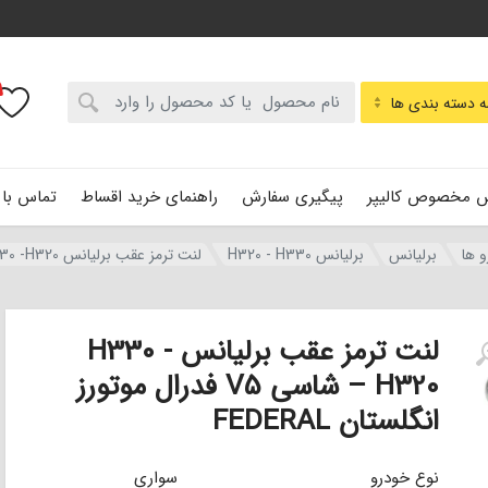
:
 دسته بندی ها
 مخصوص کالیپر
پیگیری سفارش
راهنمای خرید اقساط
تماس با 
و ها
برلیانس
برلیانس H320 - H330
لنت ترمز عقب برلیانس H330 -H320 – شاسی V5 فدرال موتورز انگلستان FEDERAL
لنت ترمز عقب برلیانس H330 -
H320 – شاسی V5 فدرال موتورز
انگلستان FEDERAL
نوع خودرو
سواری