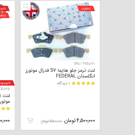
تخفیف
نامو
تخف
SKU:
FXB830
لنت ترمز جلو هایما S7 فدرال موتورز
انگلستان FEDERAL
1 دیدگاه
ناموجود
XB845
مشتری
موتور
4,500,000
تومان
مشتری
0,000
5,100,000
تومان