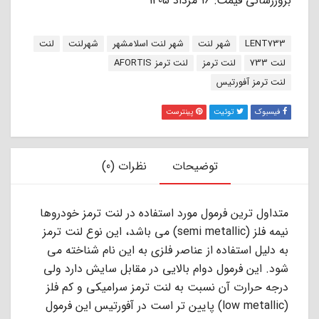
بروزرسانی قیمت: 16 مرداد 1405
برچسب:
LENT733
شهر لنت
شهر لنت اسلامشهر
شهرلنت
لنت
لنت 733
لنت ترمز
لنت ترمز AFORTIS
لنت ترمز آفورتیس
فیسبوک
توئیت
پینترست
توضیحات
نظرات (0)
ﻣﺘﺪاول ﺗﺮﯾﻦ ﻓﺮﻣﻮل ﻣﻮرد اﺳﺘﻔﺎده در ﻟﻨﺖ ﺗﺮﻣﺰ ﺧﻮدروﻫﺎ
ﻧﯿﻤﻪ ﻓﻠﺰ (semi metallic) ﻣﻰ ﺑﺎﺷﺪ، اﯾﻦ ﻧﻮع ﻟﻨﺖ ﺗﺮﻣﺰ
ﺑﻪ دﻟﯿﻞ اﺳﺘﻔﺎده از ﻋﻨﺎﺻﺮ ﻓﻠﺰى ﺑﻪ اﯾﻦ ﻧﺎم ﺷﻨﺎﺧﺘﻪ ﻣﻰ
ﺷﻮد. اﯾﻦ ﻓﺮﻣﻮل دوام ﺑﺎﻻﯾﻰ در ﻣﻘﺎﺑﻞ ﺳﺎﯾﺶ دارد وﻟﻰ
درﺟﻪ ﺣﺮارت آن ﻧﺴﺒﺖ ﺑﻪ ﻟﻨﺖ ﺗﺮﻣﺰ ﺳﺮاﻣﯿﮑﻰ و ﮐﻢ ﻓﻠﺰ
(low metallic) ﭘﺎﯾﯿﻦ ﺗﺮ اﺳﺖ در آﻓﻮرﺗﯿﺲ اﯾﻦ ﻓﺮﻣﻮل