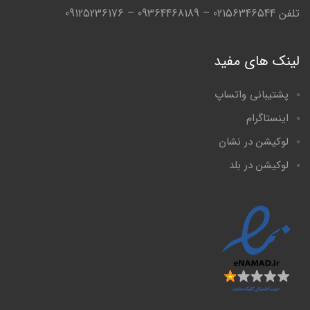
تلفن 02156346544 – 09364468189 – 09125236176
لینک های مفید
پشتیبانی واتساپ
اینستاگرام
لوکیشن در نشان
لوکیشن در بلد