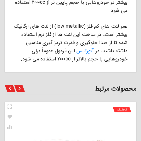
ﺑﯿﺸﺘﺮ در ﺧﻮدروﻫﺎﯾﻰ ﺑﺎ ﺣﺠﻢ ﭘﺎﯾﯿﻦ ﺗﺮ از 2000cc اﺳﺘﻔﺎده
ﻣﻰ ﺷﻮد.
عمر ﻟﻨﺖ ﻫﺎى ﮐﻢ ﻓﻠﺰ (low metallic) از ﻟﻨﺖ ﻫﺎى ارﮔﺎﻧﯿﮏ
ﺑﯿﺸﺘﺮ اﺳﺖ، در ﺳﺎﺧﺖ اﯾﻦ ﻟﻨﺖ ﻫﺎ از ﻓﻠﺰ ﻧﺮم اﺳﺘﻔﺎده
ﺷﺪه ﺗﺎ از ﺻﺪا ﺟﻠﻮﮔﯿﺮى و ﻗﺪرت ﺗﺮﻣﺰ ﮔﯿﺮى ﻣﻨﺎﺳﺒﻰ
داﺷﺘﻪ ﺑﺎﺷﻨﺪ، در
آﻓﻮرﺗﯿﺲ
اﯾﻦ ﻓﺮﻣﻮل ﻋﻤﻮﻣﺎً ﺑﺮاى
ﺧﻮدروﻫﺎﯾﻰ ﺑﺎ ﺣﺠﻢ ﺑﺎﻻﺗﺮ از 2000cc اﺳﺘﻔﺎده ﻣﻰ ﺷﻮد.
محصولات مرتبط
تخفیف