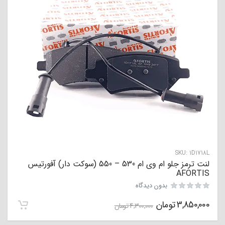
SKU:
1D1718L
لنت ترمز جلو ام وی ام 530 – 550 (سوکت دار) آفورتیس
AFORTIS
بدون دیدگاه
3,850,000
تومان
4,300,000
تومان