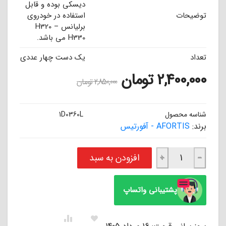
دیسکی بوده و قابل
توضیحات
استفاده در خودروی
برلیانس H320 –
H330 می باشد.
تعداد
یک دست چهار عددی
2,400,000
تومان
2,850,000
تومان
شناسه محصول
1D0360L
برند:
AFORTIS - آفورتیس
لنت ترمز عقب برلیانس H320 - H330 آفورتیس AFORTIS عدد
افزودن به سبد
+
−
پشتیبانی واتساپ