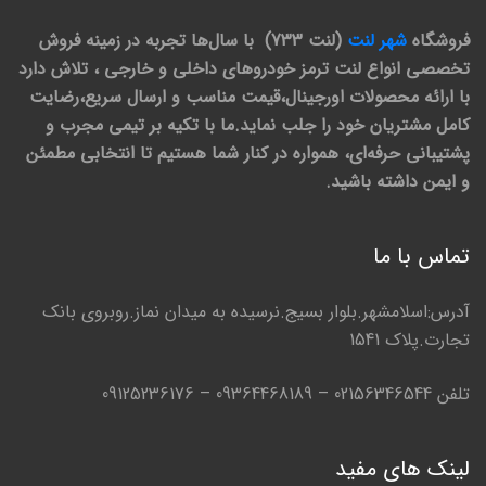
فروشگاه
شهر لنت
(لنت 733) با سال‌ها تجربه در زمینه فروش
تخصصی انواع لنت ترمز خودروهای داخلی و خارجی ، تلاش دارد
با ارائه محصولات اورجینال،قیمت مناسب و ارسال سریع،رضایت
کامل مشتریان خود را جلب نماید.ما با تکیه بر تیمی مجرب و
پشتیبانی حرفه‌ای، همواره در کنار شما هستیم تا انتخابی مطمئن
و ایمن داشته باشید.
تماس با ما
آدرس:اسلامشهر.بلوار بسیج.نرسیده به میدان نماز.روبروی بانک
تجارت.پلاک 1541
تلفن 02156346544 – 09364468189 – 09125236176
لینک های مفید