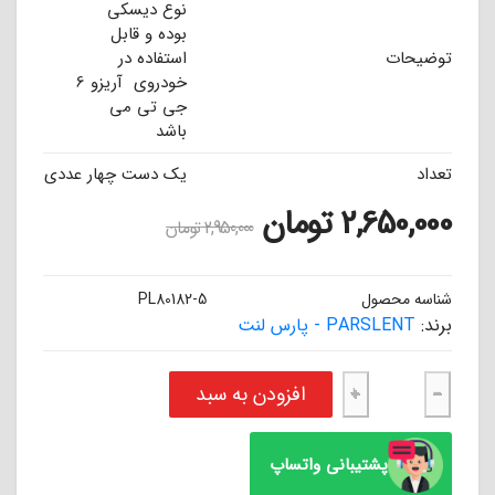
نوع دیسکی
بوده و قابل
توضیحات
استفاده در
خودروی آریزو 6
جی تی می
باشد
تعداد
یک دست چهار عددی
2,650,000
تومان
2,950,000
تومان
شناسه محصول
PL80182-5
برند:
PARSLENT - پارس لنت
لنت ترمز عقب آریزو 6 GT جی تی پارس آبی صادراتی (اصلی) عدد
افزودن به سبد
+
−
پشتیبانی واتساپ