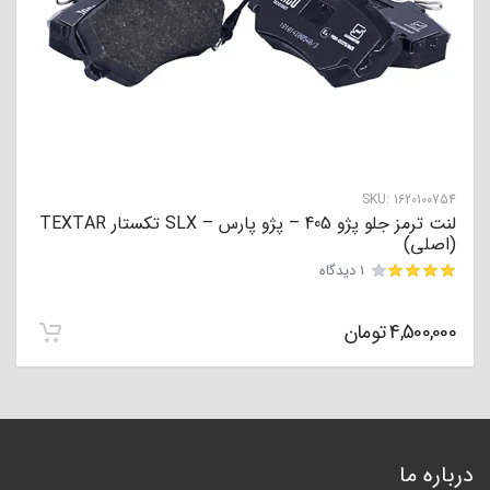
SKU:
1620100754
لنت ترمز جلو پژو 405 – پژو پارس – SLX تکستار TEXTAR
(اصلی)
1 دیدگاه
مشتری
4,500,000
تومان
درباره ما