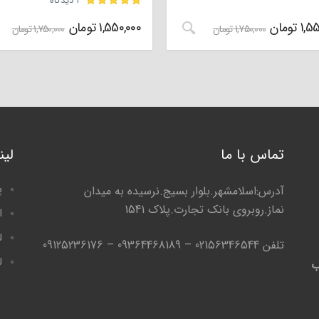
2 دیدگاه
1,55
تومان
1,550,000
تومان
مشتری
1,750,000
تومان
1,750,000
تومان
تماس با ما
لی
پ
آدرس:اسلامشهر.بلوار بسیج.نرسیده به میدان
نماز.روبروی بانک تجارت.پلاک 1541
ا
ل
تلفن 02156346544 – 09364468189 – 09125236176
ل
ب