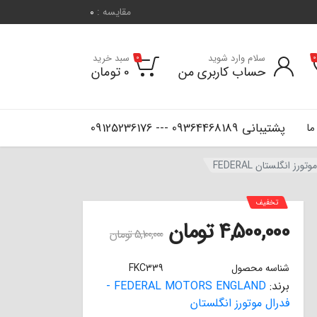
مقایسه :
0
سلام وارد شوید
سبد خرید
0
0
حساب کاربری من
0
تومان
پشتیبانی 09364468189 --- 09125236176
ما
تخفیف
4,500,000
تومان
5,100,000
تومان
شناسه محصول
FKC339
برند:
FEDERAL MOTORS ENGLAND -
فدرال موتورز انگلستان