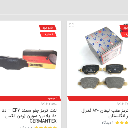
جود
ناموجود
یف
تخفیف
ناموجود
SKU:
21150
SKU:
F
لنت ترمز عقب لیفان 820 فدرال
لنت ترمز جلو سمند EF7 – 
ز انگلستان
دنا پلاس- سورن ژرمن تکس
CERMANTEX
1 دیدگاه