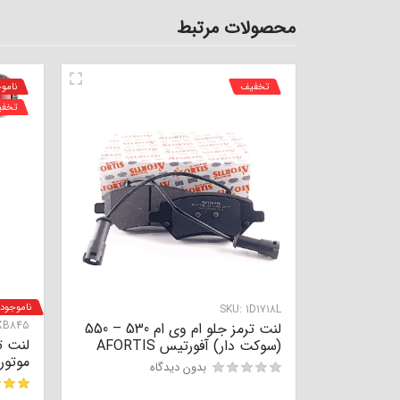
محصولات مرتبط
تخفیف
نامو
تخف
ناموجود
SKU:
1D1718L
XB845
لنت ترمز جلو ام وی ام 530 – 550
(سوکت دار) آفورتیس AFORTIS
موتور
بدون دیدگاه