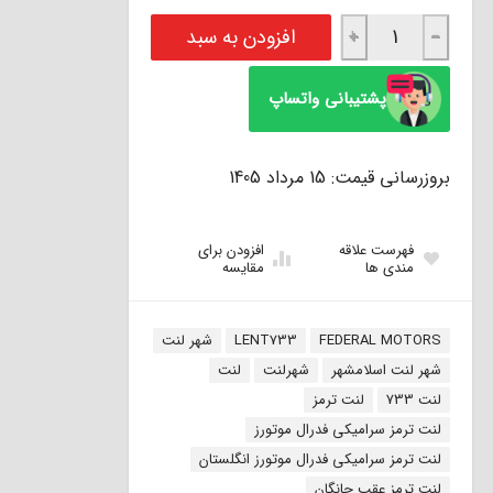
لنت ترمز سوپر سرامیکی عقب چانگان CS35 فدرال موتورز انگلستان FEDERAL عدد
افزودن به سبد
+
−
پشتیبانی واتساپ
بروزرسانی قیمت: 15 مرداد 1405
فهرست علاقه
افزودن برای
مندی ها
مقایسه
برچسب:
FEDERAL MOTORS
LENT733
شهر لنت
شهر لنت اسلامشهر
شهرلنت
لنت
لنت 733
لنت ترمز
لنت ترمز سرامیکی فدرال موتورز
لنت ترمز سرامیکی فدرال موتورز انگلستان
لنت ترمز عقب چانگان