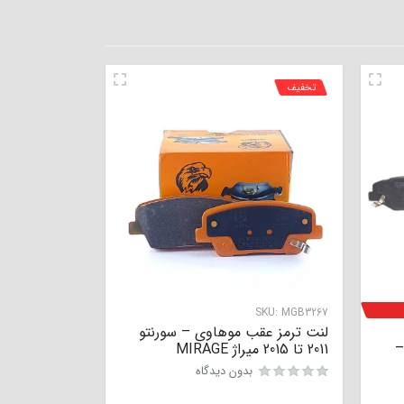
تخفیف
SKU:
MGB3267
لنت ترمز عقب موهاوی – سورنتو
دنا –
2011 تا 2015 میراژ MIRAGE
بدون دیدگاه
نمره
0
از 5