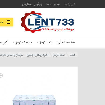
درباره ما
تماس با ما
پیگیری سفارش
جستجو در
همه
صفحه اصلی
لنت ترمز
دیسک ترمز
گیریس
خانه
لنت ترمز
خودروهای چینی - مونتاژ و سایر خودر