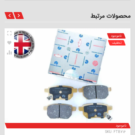
محصولات مرتبط
ناموجود
تخفیف
ناموجود
SKU:
FTB716