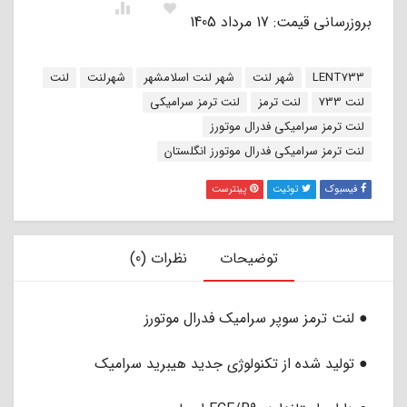
بروزرسانی قیمت: 17 مرداد 1405
برچسب:
LENT733
شهر لنت
شهر لنت اسلامشهر
شهرلنت
لنت
لنت 733
لنت ترمز
لنت ترمز سرامیکی
لنت ترمز سرامیکی فدرال موتورز
لنت ترمز سرامیکی فدرال موتورز انگلستان
فیسبوک
توئیت
پینترست
توضیحات
نظرات (0)
● لنت ترمز سوپر سرامیک فدرال موتورز
● تولید شده از تکنولوژی جدید هیبرید سرامیک