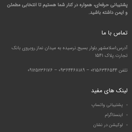
پشتیبانی حرفه‌ای، همواره در کنار شما هستیم تا انتخابی مطمئن
و ایمن داشته باشید.
تماس با ما
آدرس:اسلامشهر.بلوار بسیج.نرسیده به میدان نماز.روبروی بانک
تجارت.پلاک 1541
تلفن 02156346544 – 09364468189 – 09125236176
لینک های مفید
پشتیبانی واتساپ
اینستاگرام
لوکیشن در نشان