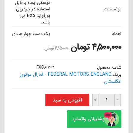
دیسکی بوده و قابل
توضیحات
استفاده در خودروی
بورگوارد BX5 می
باشد.
تعداد
یک دست چهار عددی
4,500,000
تومان
4,950,000
تومان
شناسه محصول
FXC817-3
برند:
FEDERAL MOTORS ENGLAND - فدرال موتورز
انگلستان
لنت ترمز سوپر سرامیکی عقب بورگوارد BX5 فدرال موتورز انگلستان FEDERAL عدد
افزودن به سبد
+
−
پشتیبانی واتساپ