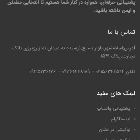
پشتیبانی حرفه‌ای، همواره در کنار شما هستیم تا انتخابی مطمئن
و ایمن داشته باشید.
تماس با ما
آدرس:اسلامشهر.بلوار بسیج.نرسیده به میدان نماز.روبروی بانک
تجارت.پلاک 1541
تلفن 02156346544 – 09364468189 – 09125236176
لینک های مفید
پشتیبانی واتساپ
اینستاگرام
لوکیشن در نشان