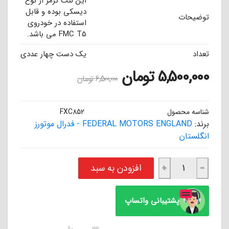
این لنت ترمز از نوع
دیسکی بوده و قابل
توضیحات
استفاده در خودروی
FMC T5 می باشد.
تعداد
یک دست چهار عددی
5,500,000
تومان
6,500,000
تومان
شناسه محصول
FXC852
برند:
FEDERAL MOTORS ENGLAND - فدرال موتورز
انگلستان
لنت ترمز سوپر سرامیکی جلو FMC T5 فدرال موتورز انگلستان FEDERAL عدد
افزودن به سبد
+
−
پشتیبانی واتساپ