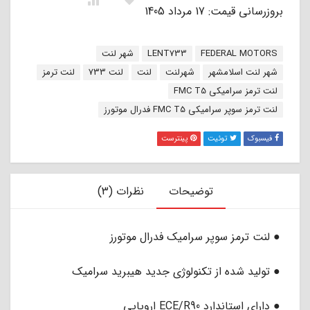
بروزرسانی قیمت: 17 مرداد 1405
برچسب:
FEDERAL MOTORS
LENT733
شهر لنت
شهر لنت اسلامشهر
شهرلنت
لنت
لنت 733
لنت ترمز
لنت ترمز سرامیکی FMC T5
لنت ترمز سوپر سرامیکی FMC T5 فدرال موتورز
فیسبوک
توئیت
پینترست
توضیحات
نظرات (3)
● لنت ترمز سوپر سرامیک فدرال موتورز
● تولید شده از تکنولوژی جدید هیبرید سرامیک
● دارای استاندارد ECE/R90 اروپایی