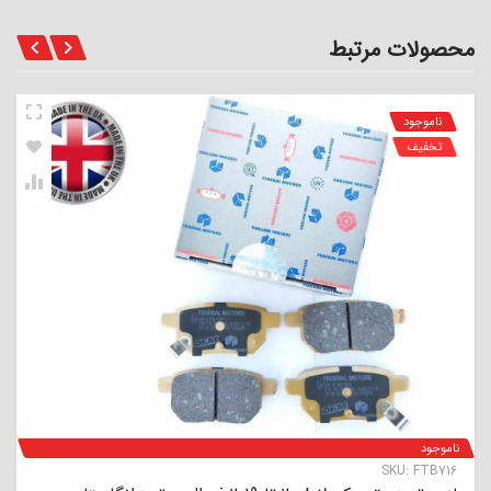
محصولات مرتبط
ناموجود
تخفیف
ناموجود
SKU:
FTB716