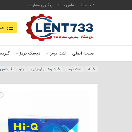
درباره ما
تماس با ما
پیگیری سفارش
جستجو در
همه
صفحه اصلی
لنت ترمز
دیسک ترمز
گیریس
خانه
لنت ترمز
خودروهای اروپایی
رنو
فلوئنس