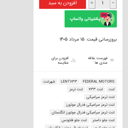
افزودن به سبد
+
−
پشتیبانی واتساپ
بروزرسانی قیمت: 15 مرداد 1405
فهرست علاقه
افزودن برای
مندی ها
مقایسه
برچسب:
FEDERAL MOTORS
LENT733
شهرلنت
لنت
لنت 733
لنت ترمز
لنت ترمز سرامیکی
لنت ترمز سرامیکی فدرال موتورز
لنت ترمز سرامیکی فدرال موتورز انگلستان
لنت جلو داستر
لنت جلو فلئونس
لنت جلو کپچر
لنت فدرال موتورز انکلستان