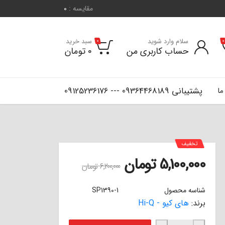
مقایسه :
0
سلام وارد شوید
سبد خرید
0
0
حساب کاربری من
0
تومان
پشتیبانی 09364468189 --- 09125236176
ما
تخفیف
5,100,000
تومان
6,200,000
تومان
شناسه محصول
SP1390-1
برند:
های کیو - Hi-Q
لنت ترمز جلو فلئونس نوع 1 هایکیو Hi-Q عدد