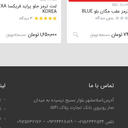
SKU:
D102
لنت ترمز جلو پرا
مز عقب مگان بلو BLUE
KOREA
بدون دیدگاه
3 دیدگاه
مشتری
79
تومان
1,650,000
تومان
880,000
تومان
2,100,000
تومان
تماس با ما
لی
پ
آدرس:اسلامشهر.بلوار بسیج.نرسیده به میدان
نماز.روبروی بانک تجارت.پلاک 1541
ا
ل
تلفن 02156346544 – 09364468189 – 09125236176