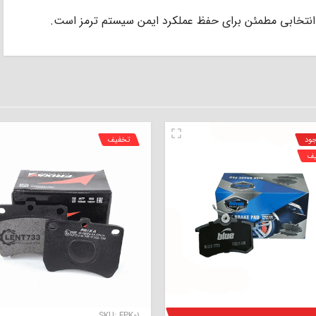
 انتخابی مطمئن برای حفظ عملکرد ایمن سیستم ترمز است.
جود
تخفیف
یف
SKU:
FPK01