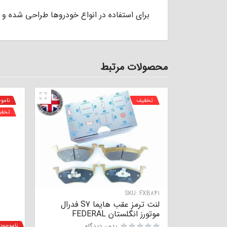
برای استفاده در انواع خودروها طراحی شده و
محصولات مرتبط
تخفیف
نامو
تخف
SKU:
FXB841
لنت ترمز عقب هایما S7 فدرال
موتورز انگلستان FEDERAL
بدون دیدگاه
ناموجود