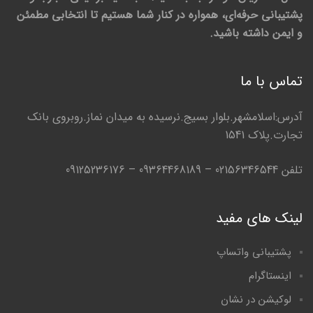
پشتیبانی حرفه‌ای، همواره در کنار شما هستیم تا انتخابی مطمئن
و ایمن داشته باشید.
تماس با ما
آدرس:اسلامشهر.بلوار بسیج.نرسیده به میدان نماز.روبروی بانک
تجارت.پلاک 1541
تلفن 02156346544 – 09364468189 – 09125236176
لینک های مفید
پشتیبانی واتساپ
اینستاگرام
لوکیشن در نشان