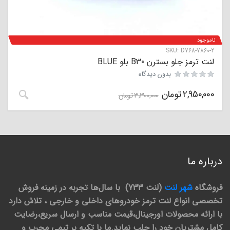
ناموجود
SKU:
D768-7860-2
لنت ترمز جلو بسترن B30 بلو BLUE
بدون دیدگاه
2,950,000
تومان
3,300,000
تومان
درباره ما
فروشگاه
شهر لنت
(لنت 733) با سال‌ها تجربه در زمینه فروش
تخصصی انواع لنت ترمز خودروهای داخلی و خارجی ، تلاش دارد
با ارائه محصولات اورجینال،قیمت مناسب و ارسال سریع،رضایت
کامل مشتریان خود را جلب نماید.ما با تکیه بر تیمی مجرب و