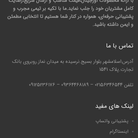
با ارائه محصولات اورجینال،قیمت مناسب و ارسال سریع،رضایت
کامل مشتریان خود را جلب نماید.ما با تکیه بر تیمی مجرب و
پشتیبانی حرفه‌ای، همواره در کنار شما هستیم تا انتخابی مطمئن
و ایمن داشته باشید.
تماس با ما
آدرس:اسلامشهر.بلوار بسیج.نرسیده به میدان نماز.روبروی بانک
تجارت.پلاک 1541
تلفن 02156346544 – 09364468189 – 09125236176
لینک های مفید
پشتیبانی واتساپ
اینستاگرام