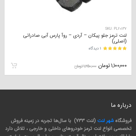
SKU:
PL20137
لنت ترمز جلو پیکان – آردی – روآ پارس آبی صادراتی
(اصلی)
1 دیدگاه
مشتری
1,100,000
تومان
1,250,000
تومان
درباره ما
فروشگاه
شهر لنت
(لنت 733) با سال‌ها تجربه در زمینه فروش
تخصصی انواع لنت ترمز خودروهای داخلی و خارجی ، تلاش دارد