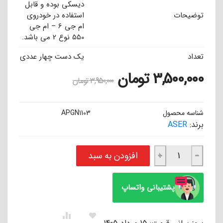
دیسکی بوده و قابل
توضیحات
استفاده در خودروی
ام جی 6 – ام جی
550 نوع 2 می باشد.
تعداد
یک دست چهار عددی
3,500,000
تومان
3,950,000
تومان
شناسه محصول
APGN1103
برند:
ASER
لنت ترمز سرامیکی عقب ام جی 6 نوع 2 - ام جی 550 نوع 2 ایسر ASER عدد
افزودن به سبد
+
−
پشتیبانی واتساپ