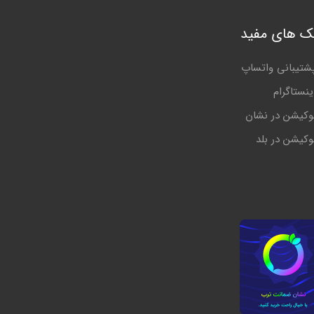
نک های مفید
شتیبانی واتساپ
ینستاگرام
وکیشن در نشان
وکیشن در بلد