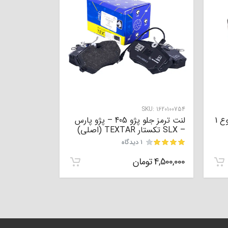
SKU:
1620100754
لنت ترمز جلو ال 90 – ساندرو نوع 1
لنت ترمز جلو پژو 405 – پژو پارس
– SLX تکستار TEXTAR (اصلی)
1 دیدگاه
نمره
0
از 5
4,500,000
تومان
مشتری