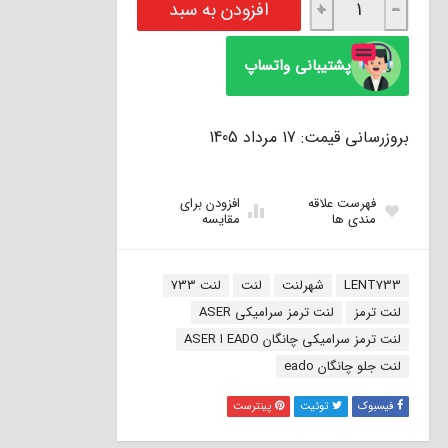
افزودن به سبد
+
−
پشتیبانی واتساپ
بروزرسانی قیمت: 17 مرداد 1405
فهرست علاقه
افزودن برای
مندی ها
مقایسه
برچسب:
LENT733
شهرلنت
لنت
لنت 733
لنت ترمز
لنت ترمز سرامیکی ASER
لنت ترمز سرامیکی چانگان EADO ا ASER
لنت جلو چانگان eado
فیسبوک
توئیت
پینترست