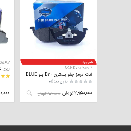
ناموجود
O5693
SKU:
D768-7860-2
لنت ترم
لنت ترمز جلو بسترن B30 بلو BLUE
بدون دیدگاه
مشتری
2,950,000
تومان
0,000
3,300,000
تومان