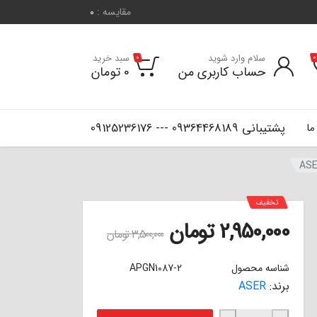
مقایسه :
0
سلام وارد شوید
سبد خرید
0
0
حساب کاربری من
0
تومان
پشتیبانی 09364468189 --- 09125236176
ما
تخفیف
2,950,000
تومان
3,500,000
تومان
شناسه محصول
APGN1087-2
برند:
ASER
لنت ترمز سرامیکی جلو چانگان ایدو EADO ا ASER عدد