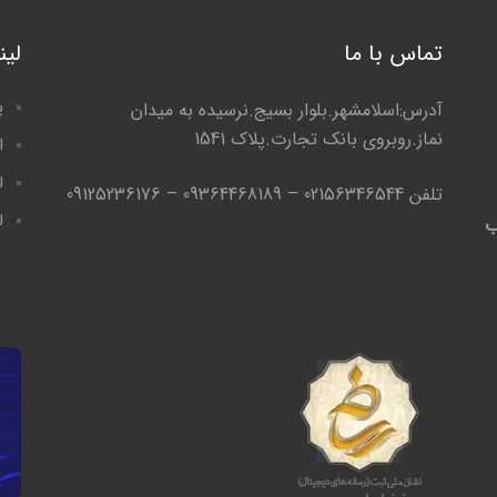
تماس با ما
لی
پ
آدرس:اسلامشهر.بلوار بسیج.نرسیده به میدان
نماز.روبروی بانک تجارت.پلاک 1541
ا
ل
تلفن 02156346544 – 09364468189 – 09125236176
ل
ب