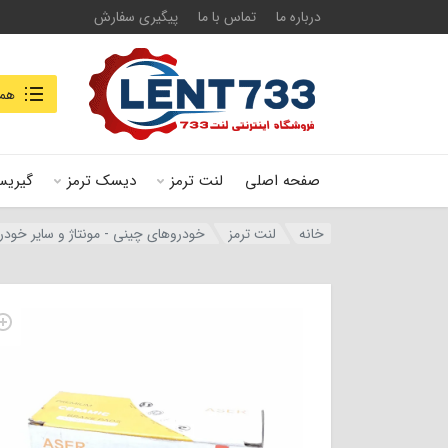
درباره ما
تماس با ما
پیگیری سفارش
جستجو در
همه
صفحه اصلی
لنت ترمز
دیسک ترمز
گیریس
خانه
لنت ترمز
خودروهای چینی - مونتاژ و سایر خودر