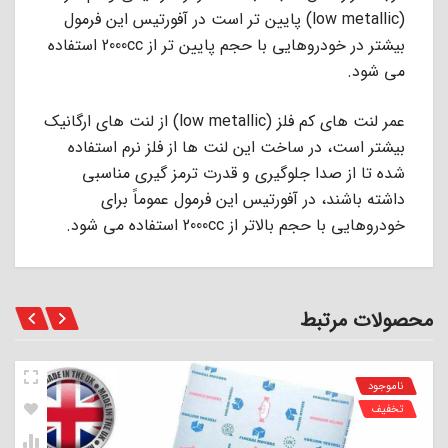
(low metallic) ﭘﺎﯾﯿﻦ ﺗﺮ اﺳﺖ در آﻓﻮرﺗﯿﺲ اﯾﻦ ﻓﺮﻣﻮل
ﺑﯿﺸﺘﺮ در ﺧﻮدروﻫﺎﯾﻰ ﺑﺎ ﺣﺠﻢ ﭘﺎﯾﯿﻦ ﺗﺮ از 2000cc اﺳﺘﻔﺎده
ﻣﻰ ﺷﻮد.
عمر ﻟﻨﺖ ﻫﺎى ﮐﻢ ﻓﻠﺰ (low metallic) از ﻟﻨﺖ ﻫﺎى ارﮔﺎﻧﯿﮏ
ﺑﯿﺸﺘﺮ اﺳﺖ، در ﺳﺎﺧﺖ اﯾﻦ ﻟﻨﺖ ﻫﺎ از ﻓﻠﺰ ﻧﺮم اﺳﺘﻔﺎده
ﺷﺪه ﺗﺎ از ﺻﺪا ﺟﻠﻮﮔﯿﺮى و ﻗﺪرت ﺗﺮﻣﺰ ﮔﯿﺮى ﻣﻨﺎﺳﺒﻰ
داﺷﺘﻪ ﺑﺎﺷﻨﺪ، در آﻓﻮرﺗﯿﺲ اﯾﻦ ﻓﺮﻣﻮل ﻋﻤﻮﻣﺎً ﺑﺮاى
ﺧﻮدروﻫﺎﯾﻰ ﺑﺎ ﺣﺠﻢ ﺑﺎﻻﺗﺮ از 2000cc اﺳﺘﻔﺎده ﻣﻰ ﺷﻮد.
محصولات مرتبط
ناموجود
تخفیف