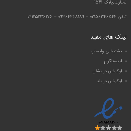
تجارت.پلاک 1541
تلفن 02156346544 – 09364468189 – 09125236176
لینک های مفید
پشتیبانی واتساپ
اینستاگرام
لوکیشن در نشان
لوکیشن در بلد