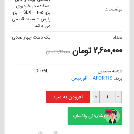
استفاده در خودروی
توضیحات
پژو 405 – SLX – پژو
پارس – سمند قدیمی
می باشد.
تعداد
یک دست چهار عددی
2,600,000
تومان
2,950,000
تومان
شناسه محصول
1D1249L
برند:
AFORTIS - آفورتیس
لنت ترمز جلو پژو 405 – پژو پارس - SLX آفورتیس AFORTIS عدد
افزودن به سبد
+
−
پشتیبانی واتساپ