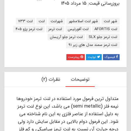
بروزرسانی قیمت: 15 مرداد 1405
برچسب:
شهر لنت
شهر لنت اسلامشهر
شهرلنت
لنت
لنت 733
لنت AFORTIS
لنت آفورتیس
لنت ترمز
لنت ترمز پژو 405
لنت ترمز جلو SLX
لنت ترمز جلو آریسان
لنت ترمز سمند مدل های زیر 91
فیسبوک
توئیت
پینترست
توضیحات
نظرات (2)
ﻣﺘﺪاول ﺗﺮﯾﻦ ﻓﺮﻣﻮل ﻣﻮرد اﺳﺘﻔﺎده در ﻟﻨﺖ ﺗﺮﻣﺰ ﺧﻮدروﻫﺎ
ﻧﯿﻤﻪ ﻓﻠﺰ (semi metallic) ﻣﻰ ﺑﺎﺷﺪ، اﯾﻦ ﻧﻮع ﻟﻨﺖ ﺗﺮﻣﺰ
ﺑﻪ دﻟﯿﻞ اﺳﺘﻔﺎده از ﻋﻨﺎﺻﺮ ﻓﻠﺰى ﺑﻪ اﯾﻦ ﻧﺎم ﺷﻨﺎﺧﺘﻪ ﻣﻰ
ﺷﻮد. اﯾﻦ ﻓﺮﻣﻮل دوام ﺑﺎﻻﯾﻰ در ﻣﻘﺎﺑﻞ ﺳﺎﯾﺶ دارد وﻟﻰ
درﺟﻪ ﺣﺮارت آن ﻧﺴﺒﺖ ﺑﻪ ﻟﻨﺖ ﺗﺮﻣﺰ ﺳﺮاﻣﯿﮑﻰ و ﮐﻢ ﻓﻠﺰ