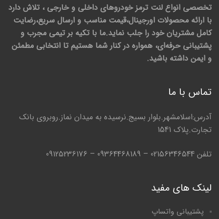
تخصصی انواع لنت ترمز خودروهای داخلی و خارجی ، تلاش دارد
با ارائه محصولات اورجینال،قیمت مناسب و ارسال سریع،رضایت
کامل مشتریان خود را جلب نماید.ما با تکیه بر تیمی مجرب و
پشتیبانی حرفه‌ای، همواره در کنار شما هستیم تا انتخابی مطمئن
و ایمن داشته باشید.
تماس با ما
آدرس:اسلامشهر.بلوار بسیج.نرسیده به میدان نماز.روبروی بانک
تجارت.پلاک 1541
تلفن 02156346544 – 09364468189 – 09125236176
لینک های مفید
پشتیبانی واتساپ