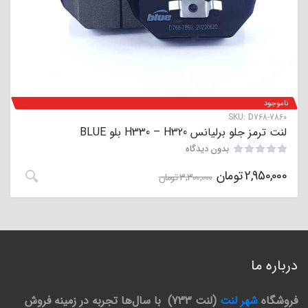
ناموجود
SKU:
D768-7860
لنت ترمز جلو برلیانس H330 – H320 بلو BLUE
بدون دیدگاه
2,950,000
تومان
3,300,000
تومان
درباره ما
فروشگاه
شهر لنت
(لنت 733) با سال‌ها تجربه در زمینه فروش