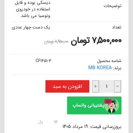
دیسکی بوده و قابل
توضیحات
استفاده در خودروی
ونوسیا می باشد.
تعداد
یک دست چهار عددی
7,500,000
تومان
8,950,000
تومان
شناسه محصول
CF1451-4
برند:
MB KOREA
لنت ترمز سرامیکی جلو ونوسیا ام بی کوریا MB KOREA CERAMIC عدد
افزودن به سبد
+
−
پشتیبانی واتساپ
بروزرسانی قیمت: 19 مرداد 1405