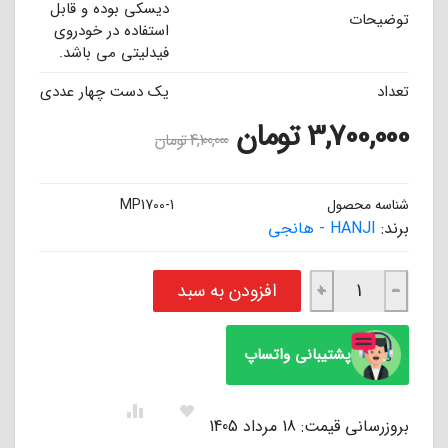
دیسکی بوده و قابل
توضیحات
استفاده در خودروی
فیدلیتی می باشد.
تعداد
یک دست چهار عددی
3,700,000
تومان
4,100,000
تومان
شناسه محصول
MP1700-1
برند:
HANJI - هانجی
لنت ترمز سرامیکی جلو فیدلیتی هانجی HANJI عدد
افزودن به سبد
+
−
پشتیبانی واتساپ
بروزرسانی قیمت: 18 مرداد 1405