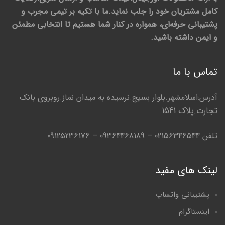
کامل مشتریان خود را جلب نماید.ما با تکیه بر تیمی مجرب و
پشتیبانی حرفه‌ای، همواره در کنار شما هستیم تا انتخابی مطمئن
و ایمن داشته باشید.
تماس با ما
آدرس:اسلامشهر.بلوار بسیج.نرسیده به میدان نماز.روبروی بانک
تجارت.پلاک 1541
تلفن 02156346544 – 09364468189 – 09125236176
لینک های مفید
پشتیبانی واتساپ
اینستاگرام