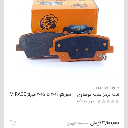
SKU:
MGB3267
لنت ترمز عقب موهاوی – سورنتو 2011 تا 2015 میراژ MIRAGE
بدون دیدگاه
3,900,000
تومان
4,500,000
تومان