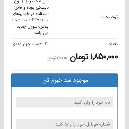
این لنت ترمز از نوع
دیسکی بوده و قابل
استفاده در خودروهای
توضیحات
سمندEF7 – دنا – دنا
پلاس-سورن جدید
می باشد.
تعداد
یک دست چهار عددی
1,850,000
تومان
2,100,000
تومان
موجود شد خبرم کن!