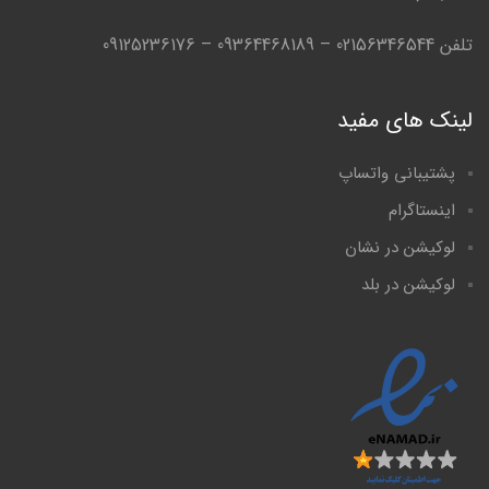
تلفن 02156346544 – 09364468189 – 09125236176
لینک های مفید
پشتیبانی واتساپ
اینستاگرام
لوکیشن در نشان
لوکیشن در بلد