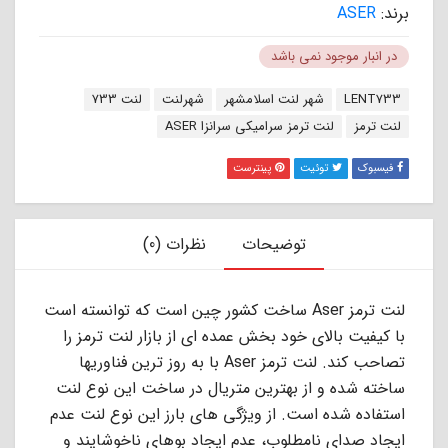
برند:
ASER
در انبار موجود نمی باشد
برچسب:
LENT733
شهر لنت اسلامشهر
شهرلنت
لنت 733
لنت ترمز
لنت ترمز سرامیکی سرانزا ASER
فیسبوک
توئیت
پینترست
توضیحات
نظرات (0)
لنت ترمز Aser ساخت کشور چین است که توانسته است
با کیفیت بالای خود بخش عمده ای از بازار لنت ترمز را
تصاحب کند. لنت ترمز Aser با به روز ترین فناوریها
ساخته شده و از بهترین متریال در ساخت این نوع لنت
استفاده شده است. از ویژگی های بارز این نوع لنت عدم
ایجاد صدای نامطلوب، عدم ایجاد بوهای ناخوشایند و