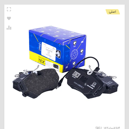
اصلی
SKU:
1620100754