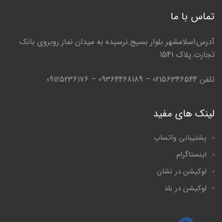
تماس با ما
آدرس:اسلامشهر.بلوار بسیج.نرسیده به میدان نماز.روبروی بانک
تجارت.پلاک 1541
تلفن 02156346544 – 09364468189 – 09125236176
لینک های مفید
پشتیبانی واتساپ
اینستاگرام
لوکیشن در نشان
لوکیشن در بلد