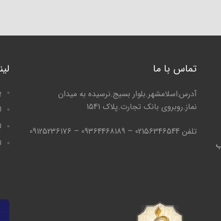
تماس با ما
لی
پ
آدرس:اسلامشهر.بلوار بسیج.نرسیده به میدان
نماز.روبروی بانک تجارت.پلاک 1541
ا
ل
تلفن 02156346544 – 09364468189 – 09125236176
ل
ب