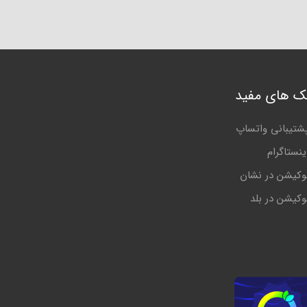
نک های مفید
شتیبانی واتساپ
ینستاگرام
وکیشن در نشان
وکیشن در بلد