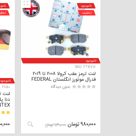
ناموجود
نامو
تخفیف
تخف
ناموجود
SKU:
FTB716
لنت ترمز عقب کرولا 2008 تا 2019
فدرال موتورز انگلستان FEDERAL
ناموجود
بدون دیدگاه
:
21150
دنا پ
NTEX
980,000
تومان
0,000
مشتری
1,160,000
تومان