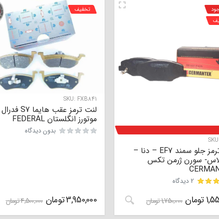
جود
تخفیف
یف
SKU:
FXB841
لنت ترمز عقب هایما S7 فدرال
موتورز انگلستان FEDERAL
بدون دیدگاه
SKU
لنت ترمز جلو سمند EF7 – دنا –
لاس- سورن ژرمن تکس
CERMA
2 دیدگاه
1,55
تومان
3,950,000
تومان
1,750,000
تومان
4,500,000
تومان