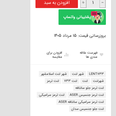
افزودن به سبد
+
−
پشتیبانی واتساپ
بروزرسانی قیمت: 15 مرداد 1405
فهرست علاقه
افزودن برای
مندی ها
مقایسه
برچسب:
LENT733
شهر لنت
شهر لنت اسلامشهر
شهرلنت
لنت
لنت 733
لنت ترمز
لنت ترمز جلو سانتافه
لنت ترمز جنسیس ASER
لنت ترمز سرامیکی
لنت ترمز سرامیکی سانتافه ASER
لنت جلو جنسیس سدان