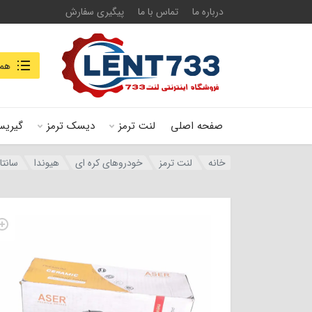
درباره ما
تماس با ما
پیگیری سفارش
جستجو در
همه
صفحه اصلی
لنت ترمز
دیسک ترمز
گیریس
خانه
لنت ترمز
خودروهای کره ای
هیوندا
سانتا