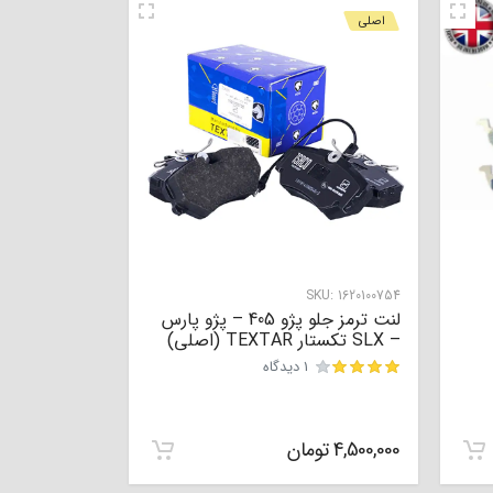
اصلی
SKU:
1620100754
لنت ترمز جلو پژو 405 – پژو پارس
نمره
0
از 5
– SLX تکستار TEXTAR (اصلی)
1 دیدگاه
مشتری
4,500,000
تومان