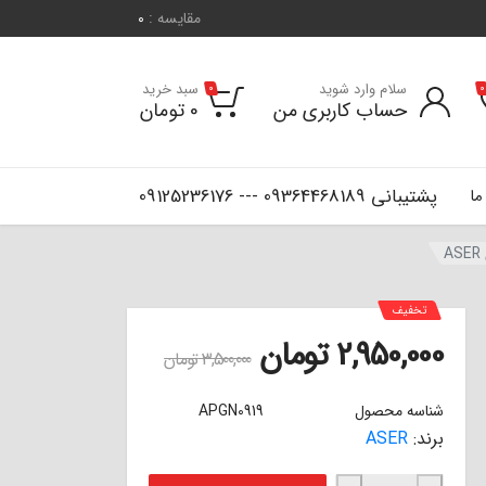
مقایسه :
0
سلام وارد شوید
سبد خرید
0
0
حساب کاربری من
0
تومان
پشتیبانی 09364468189 --- 09125236176
ما
تخفیف
2,950,000
تومان
3,500,000
تومان
شناسه محصول
APGN0919
برند:
ASER
لنت ترمز سرامیکی جلو سانتافه 2400.2700.3500 سی سی - جنسیس سدان ASER عدد