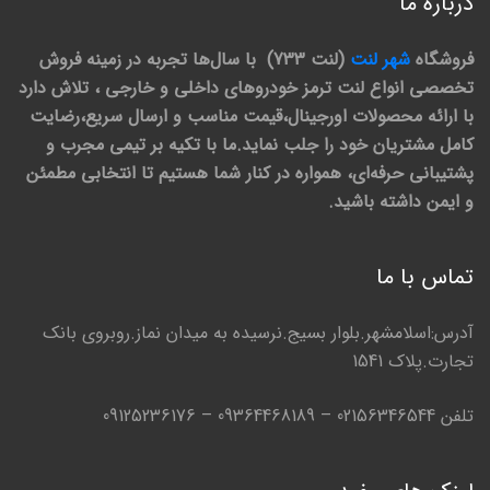
درباره ما
فروشگاه
شهر لنت
(لنت 733) با سال‌ها تجربه در زمینه فروش
تخصصی انواع لنت ترمز خودروهای داخلی و خارجی ، تلاش دارد
با ارائه محصولات اورجینال،قیمت مناسب و ارسال سریع،رضایت
کامل مشتریان خود را جلب نماید.ما با تکیه بر تیمی مجرب و
پشتیبانی حرفه‌ای، همواره در کنار شما هستیم تا انتخابی مطمئن
و ایمن داشته باشید.
تماس با ما
آدرس:اسلامشهر.بلوار بسیج.نرسیده به میدان نماز.روبروی بانک
تجارت.پلاک 1541
تلفن 02156346544 – 09364468189 – 09125236176