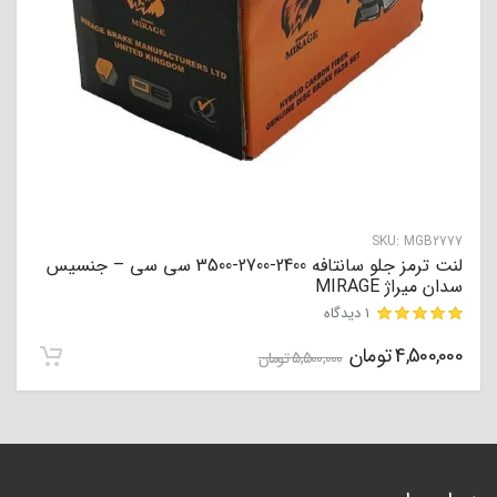
SKU:
MGB2777
لنت ترمز جلو سانتافه 2400-2700-3500 سی سی – جنسیس
سدان میراژ MIRAGE
1 دیدگاه
4,500,000
تومان
مشتری
5,500,000
تومان