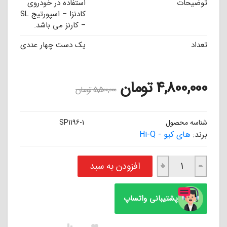
توضیحات
استفاده در خودروی
کادنزا – اسپورتیج SL
– کارنز می باشد.
تعداد
یک دست چهار عددی
4,800,000
تومان
5,500,000
تومان
شناسه محصول
SP1196-1
برند:
های کیو - Hi-Q
لنت ترمز جلو کادنزا - اسپورتیج SL - کارنز های کیو Hi-Q عدد
افزودن به سبد
+
−
پشتیبانی واتساپ