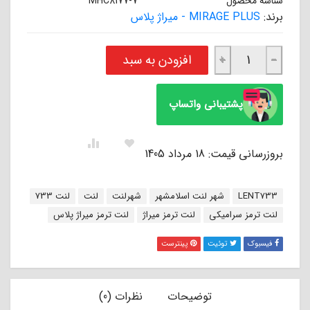
شناسه محصول
MHC8177-7
برند:
MIRAGE PLUS - میراژ پلاس
لنت ترمز جلو چانگان CS35 PLUS شاسی میراژ پلاس انگلستان MIRAGE عدد
افزودن به سبد
+
−
پشتیبانی واتساپ
بروزرسانی قیمت: 18 مرداد 1405
برچسب:
LENT733
شهر لنت اسلامشهر
شهرلنت
لنت
لنت 733
لنت ترمز سرامیکی
لنت ترمز میراژ
لنت ترمز میراژ پلاس
فیسبوک
توئیت
پینترست
توضیحات
نظرات (0)