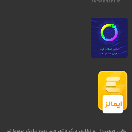
وقتی صحبت از یه تخفیف بزرگ باشه، حتما بهت پیامک میدیم! اما