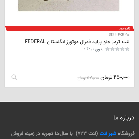
ناموجود
SKU:
FKB310
لنت ترمز جلو پراید فدرال موتورز انگلستان FEDERAL
بدون دیدگاه
450,000
تومان
570,000
تومان
درباره ما
فروشگاه
شهر لنت
(لنت 733) با سال‌ها تجربه در زمینه فروش