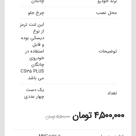
برند خودرو
چانگان
محل نصب
چرخ جلو
این لنت ترمز
از نوع
دیسکی بوده
و قابل
توضیحات
استفاده در
خودروی
چانگان
CS35 PLUS
می باشد.
یک دست
تعداد
چهار عددی
4,500,000
تومان
5,500,000
تومان