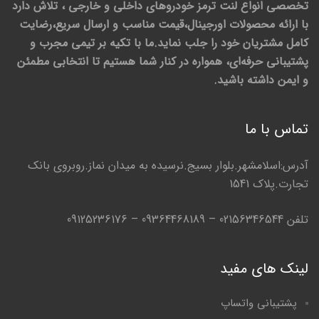
تخصصی انواع لنت ترمز خودروهای داخلی و خارجی ، تلاش دارد
با ارائه محصولات اورجینال،قیمت مناسب و ارسال سریع،رضایت
کامل مشتریان خود را جلب نماید.ما با تکیه بر تیمی مجرب و
پشتیبانی حرفه‌ای، همواره در کنار شما هستیم تا انتخابی مطمئن
و ایمن داشته باشید.
تماس با ما
آدرس:اسلامشهر.بلوار بسیج.نرسیده به میدان نماز.روبروی بانک
تجارت.پلاک 1541
تلفن 02156346544 – 09364468189 – 09125236176
لینک های مفید
پشتیبانی واتساپ