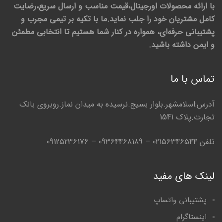
با ارائه محصولات اورجینال،قیمت مناسب و ارسال سریع،رضایت
کامل مشتریان خود را جلب نماید.ما با تکیه بر تیمی مجرب و
پشتیبانی حرفه‌ای، همواره در کنار شما هستیم تا انتخابی مطمئن
و ایمن داشته باشید.
تماس با ما
آدرس:اسلامشهر.بلوار بسیج.نرسیده به میدان نماز.روبروی بانک
تجارت.پلاک 1541
تلفن 02156346544 – 09364468189 – 09125236176
لینک های مفید
پشتیبانی واتساپ
اینستاگرام