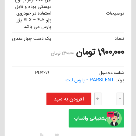
این لنت ترمز از نوع
دیسکی بوده و قابل
توضیحات
استفاده در خودروی
پژو 405 – SLX-پژو
پارس می باشد
تعداد
یک دست چهار عددی
1,900,000
تومان
2,200,000
تومان
شناسه محصول
PL21209
برند:
PARSLENT - پارس لنت
لنت ترمز جلو پژو 405 – پژو پارس - SLX پارس آبی صادراتی (اصلی) عدد
افزودن به سبد
+
−
پشتیبانی واتساپ