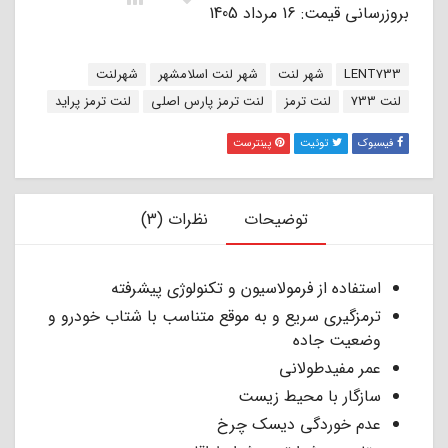
بروزرسانی قیمت: 16 مرداد 1405
برچسب:
LENT733
شهر لنت
شهر لنت اسلامشهر
شهرلنت
لنت 733
لنت ترمز
لنت ترمز پارس اصلی
لنت ترمز پراید
فیسبوک
توئیت
پینترست
توضیحات
نظرات (3)
استفاده از فرمولاسیون و تکنولوژی پیشرفته
ترمزگیری سریع و به موقع متناسب با شتاب خودرو و
وضعیت جاده
عمر مفیدطولانی
سازگار با محیط زیست
عدم خوردگی دیسک چرخ