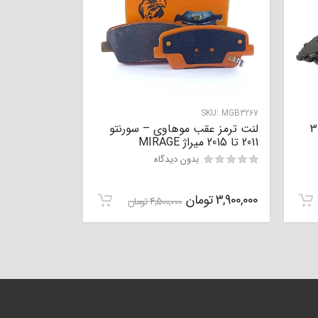
SKU:
MGB3267
لنت ترمز جلو پژو 206 تیپ 2 و 3
لنت ترمز عقب موهاوی – سورنتو
2011 تا 2015 میراژ MIRAGE
بدون دیدگاه
نمره
0
از 5
3,900,000
تومان
4,500,000
تومان