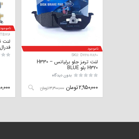
ناموجود
TB716
فدرال م
ناموجود
SKU:
D768-7860
لنت ترمز جلو برلیانس H330 –
H320 بلو BLUE
بدون دیدگاه
2,950,000
تومان
0,000
3,300,000
تومان