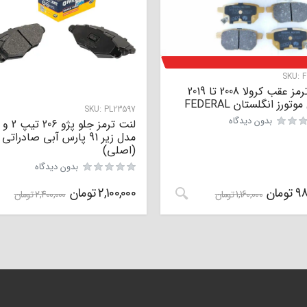
SKU:
F
لنت ترمز عقب کرولا 2008 تا 2019
وتورز انگلستان FEDERAL
SKU:
PL23597
بدون دیدگاه
مدل زیر 91 پارس آبی صادراتی
(اصلی)
بدون دیدگاه
98
تومان
2,100,000
تومان
1,160,000
تومان
2,400,000
تومان