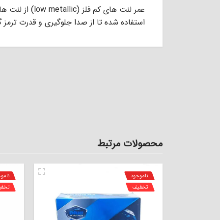
عمر ﻟﻨﺖ ﻫﺎى ﮐﻢ ﻓ
اﺳﺘﻔﺎده ﺷﺪه ﺗﺎ از ﺻﺪا ﺟﻠﻮﮔﯿﺮى و ﻗﺪرت ﺗﺮﻣﺰ 
محصولات مرتبط
ناموجود
نامو
تخفیف
تخف