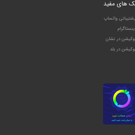
نک های مفید
شتیبانی واتساپ
ینستاگرام
وکیشن در نشان
وکیشن در بلد