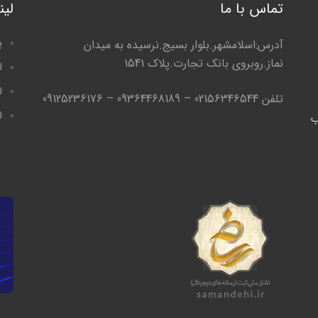
تماس با ما
لی
پ
آدرس:اسلامشهر.بلوار بسیج.نرسیده به میدان
نماز.روبروی بانک تجارت.پلاک 1541
ا
ل
تلفن 02156346544 – 09364468189 – 09125236176
ل
ب