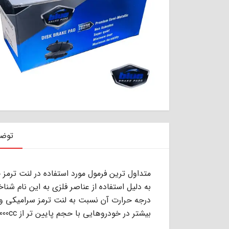
توض
ﺑﻪ دﻟﯿﻞ اﺳﺘﻔﺎده از ﻋﻨﺎﺻﺮ ﻓﻠﺰى ﺑﻪ اﯾﻦ ﻧﺎم ﺷﻨ
ﺑﯿﺸﺘﺮ در ﺧﻮدروﻫﺎﯾﻰ ﺑﺎ ﺣﺠﻢ ﭘﺎﯾﯿﻦ ﺗﺮ از 2000cc اﺳﺘﻔﺎده ﻣﻰ ﺷﻮد.