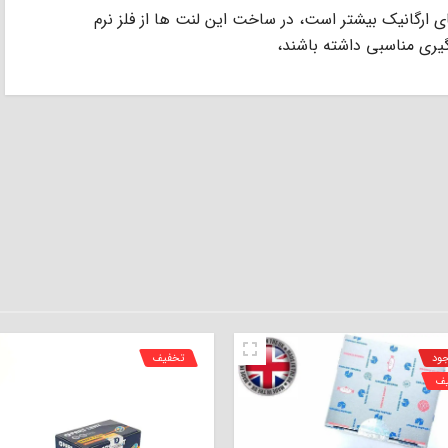
ﻠﺰ (low metallic) از ﻟﻨﺖ ﻫﺎى ارﮔﺎﻧﯿﮏ ﺑﯿﺸﺘﺮ اﺳﺖ، در ﺳﺎﺧﺖ اﯾﻦ ﻟﻨﺖ ﻫﺎ از ﻓﻠﺰ ﻧﺮم
ﮔﯿﺮى ﻣﻨﺎﺳﺒﻰ داﺷﺘﻪ ﺑﺎﺷﻨﺪ،
جود
تخفیف
یف