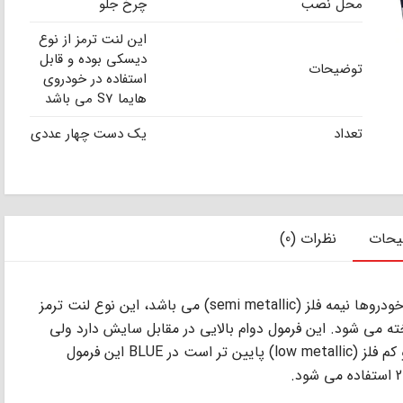
محل نصب
چرخ جلو
این لنت ترمز از نوع
دیسکی بوده و قابل
توضیحات
استفاده در خودروی
هایما S7 می باشد
تعداد
یک دست چهار عددی
یحات
نظرات (0)
ﻣﺘﺪاول ﺗﺮﯾﻦ ﻓﺮﻣﻮل ﻣﻮرد اﺳﺘﻔﺎده در ﻟﻨﺖ ﺗﺮﻣﺰ ﺧﻮدروﻫﺎ ﻧﯿﻤﻪ ﻓﻠﺰ (semi metallic) ﻣﻰ ﺑﺎﺷﺪ، اﯾﻦ ﻧﻮع ﻟﻨﺖ ﺗﺮﻣﺰ
ﺎﺧﺘﻪ ﻣﻰ ﺷﻮد. اﯾﻦ ﻓﺮﻣﻮل دوام ﺑﺎﻻﯾﻰ در ﻣﻘﺎﺑﻞ ﺳﺎﯾﺶ دارد وﻟﻰ
درﺟﻪ ﺣﺮارت آن ﻧﺴﺒﺖ ﺑﻪ ﻟﻨﺖ ﺗﺮﻣﺰ ﺳﺮاﻣﯿﮑﻰ و ﮐﻢ ﻓﻠﺰ (low metallic) ﭘﺎﯾﯿﻦ ﺗﺮ اﺳﺖ در BLUE اﯾﻦ ﻓﺮﻣﻮل