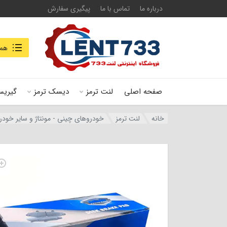
درباره ما
تماس با ما
پیگیری سفارش
جستجو در
همه
صفحه اصلی
لنت ترمز
دیسک ترمز
گیریس
خانه
لنت ترمز
خودروهای چینی - مونتاژ و سایر خودر