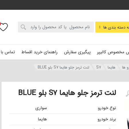
:
 دسته بندی ها
 مخصوص کالیپر
پیگیری سفارش
راهنمای خرید اقساط
تماس با 
و ها
هایما
S7
لنت ترمز جلو هایما S7 بلو BLUE
لنت ترمز جلو هایما S7 بلو BLUE
نوع خودرو
سواری
برند خودرو
هایما