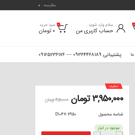
مقایسه :
0
سلام وارد شوید
سبد خرید
0
0
حساب کاربری من
0
تومان
پشتیبانی 09364468189 --- 09125236176
ما
تخفیف
3,950,000
تومان
4,500,000
تومان
شناسه محصول
D1047-7950
موجود در انبار
لنت ترمز جلو هایما S7 بلو BLUE عدد