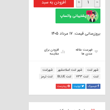
افزودن به سبد
+
−
پشتیبانی واتساپ
بروزرسانی قیمت: 17 مرداد 1405
فهرست علاقه
افزودن برای
مندی ها
مقایسه
برچسب:
شهر لنت
شهر لنت اسلامشهر
شهرلنت
لنت
لنت 733
لنت BLUE
لنت ترمز
فیسبوک
توئیت
پینترست