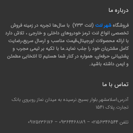
درباره ما
فروشگاه
شهر لنت
(لنت 733) با سال‌ها تجربه در زمینه فروش
تخصصی انواع لنت ترمز خودروهای داخلی و خارجی ، تلاش دارد
با ارائه محصولات اورجینال،قیمت مناسب و ارسال سریع،رضایت
کامل مشتریان خود را جلب نماید.ما با تکیه بر تیمی مجرب و
پشتیبانی حرفه‌ای، همواره در کنار شما هستیم تا انتخابی مطمئن
و ایمن داشته باشید.
تماس با ما
آدرس:اسلامشهر.بلوار بسیج.نرسیده به میدان نماز.روبروی بانک
تجارت.پلاک 1541
تلفن 02156346544 – 09364468189 – 09125236176