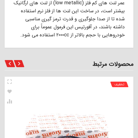
عمر ﻟﻨﺖ ﻫﺎى ﮐﻢ ﻓﻠﺰ (low metallic) از ﻟﻨﺖ ﻫﺎى ارﮔﺎﻧﯿﮏ
ﺑﯿﺸﺘﺮ اﺳﺖ، در ﺳﺎﺧﺖ اﯾﻦ ﻟﻨﺖ ﻫﺎ از ﻓﻠﺰ ﻧﺮم اﺳﺘﻔﺎده
ﺷﺪه ﺗﺎ از ﺻﺪا ﺟﻠﻮﮔﯿﺮى و ﻗﺪرت ﺗﺮﻣﺰ ﮔﯿﺮى ﻣﻨﺎﺳﺒﻰ
داﺷﺘﻪ ﺑﺎﺷﻨﺪ، در آﻓﻮرﺗﯿﺲ اﯾﻦ ﻓﺮﻣﻮل ﻋﻤﻮﻣﺎً ﺑﺮاى
ﺧﻮدروﻫﺎﯾﻰ ﺑﺎ ﺣﺠﻢ ﺑﺎﻻﺗﺮ از 2000cc اﺳﺘﻔﺎده ﻣﻰ ﺷﻮد.
محصولات مرتبط
تخفیف