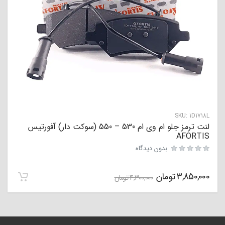
SKU:
1D1718L
لنت ترمز جلو ام وی ام 530 – 550 (سوکت دار) آفورتیس
AFORTIS
بدون دیدگاه
3,850,000
تومان
4,300,000
تومان