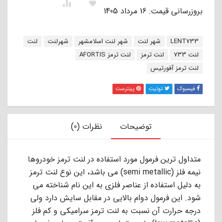
بروزرسانی قیمت: 16 مرداد 1405
برچسب:
LENT733
شهر لنت
شهر لنت اسلامشهر
شهرلنت
لنت
لنت 733
لنت ترمز
لنت ترمز AFORTIS
لنت ترمز آفورتیس
فیسبوک
توئیت
پینترست
توضیحات
نظرات (0)
ﻣﺘﺪاول ﺗﺮﯾﻦ ﻓﺮﻣﻮل ﻣﻮرد اﺳﺘﻔﺎده در ﻟﻨﺖ ﺗﺮﻣﺰ ﺧﻮدروﻫﺎ
ﻧﯿﻤﻪ ﻓﻠﺰ (semi metallic) ﻣﻰ ﺑﺎﺷﺪ، اﯾﻦ ﻧﻮع ﻟﻨﺖ ﺗﺮﻣﺰ
ﺑﻪ دﻟﯿﻞ اﺳﺘﻔﺎده از ﻋﻨﺎﺻﺮ ﻓﻠﺰى ﺑﻪ اﯾﻦ ﻧﺎم ﺷﻨﺎﺧﺘﻪ ﻣﻰ
ﺷﻮد. اﯾﻦ ﻓﺮﻣﻮل دوام ﺑﺎﻻﯾﻰ در ﻣﻘﺎﺑﻞ ﺳﺎﯾﺶ دارد وﻟﻰ
درﺟﻪ ﺣﺮارت آن ﻧﺴﺒﺖ ﺑﻪ ﻟﻨﺖ ﺗﺮﻣﺰ ﺳﺮاﻣﯿﮑﻰ و ﮐﻢ ﻓﻠﺰ