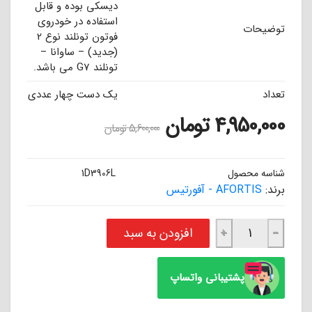
دیسکی بوده و قابل
استفاده در خودروی
توضیحات
فوتون تونلند نوع 2
(جدید) – ساوانا –
تونلند G7 می باشد.
تعداد
یک دست چهار عددی
4,950,000
تومان
5,600,000
تومان
شناسه محصول
1D3906L
برند:
AFORTIS - آفورتیس
لنت ترمز جلو فوتون تونلند نوع 2 (جدید) - ساوانا - تونلند G7 آفورتیس AFORTIS عدد
افزودن به سبد
+
−
پشتیبانی واتساپ