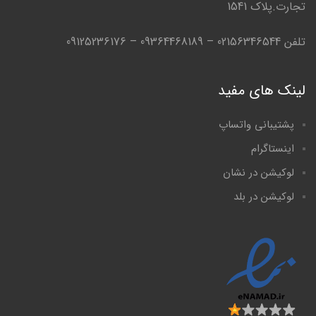
تجارت.پلاک 1541
تلفن 02156346544 – 09364468189 – 09125236176
لینک های مفید
پشتیبانی واتساپ
اینستاگرام
لوکیشن در نشان
لوکیشن در بلد