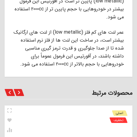
(low metallic) ﭘﺎﯾﯿﻦ ﺗﺮ اﺳﺖ در آﻓﻮرﺗﯿﺲ اﯾﻦ ﻓﺮﻣﻮل
ﺑﯿﺸﺘﺮ در ﺧﻮدروﻫﺎﯾﻰ ﺑﺎ ﺣﺠﻢ ﭘﺎﯾﯿﻦ ﺗﺮ از 2000cc اﺳﺘﻔﺎده
ﻣﻰ ﺷﻮد.
عمر ﻟﻨﺖ ﻫﺎى ﮐﻢ ﻓﻠﺰ (low metallic) از ﻟﻨﺖ ﻫﺎى ارﮔﺎﻧﯿﮏ
ﺑﯿﺸﺘﺮ اﺳﺖ، در ﺳﺎﺧﺖ اﯾﻦ ﻟﻨﺖ ﻫﺎ از ﻓﻠﺰ ﻧﺮم اﺳﺘﻔﺎده
ﺷﺪه ﺗﺎ از ﺻﺪا ﺟﻠﻮﮔﯿﺮى و ﻗﺪرت ﺗﺮﻣﺰ ﮔﯿﺮى ﻣﻨﺎﺳﺒﻰ
داﺷﺘﻪ ﺑﺎﺷﻨﺪ، در آﻓﻮرﺗﯿﺲ اﯾﻦ ﻓﺮﻣﻮل ﻋﻤﻮﻣﺎً ﺑﺮاى
ﺧﻮدروﻫﺎﯾﻰ ﺑﺎ ﺣﺠﻢ ﺑﺎﻻﺗﺮ از 2000cc اﺳﺘﻔﺎده ﻣﻰ ﺷﻮد.
محصولات مرتبط
اصلی
تخفیف