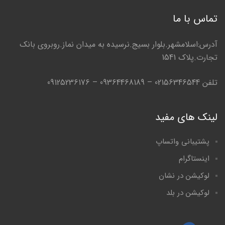
تماس با ما
آدرس:اسلامشهر.بلوار بسیج.نرسیده به میدان نماز.روبروی بانک
تجارت.پلاک 1541
تلفن 02156346544 – 09364468189 – 09125236176
لینک های مفید
پشتیبانی واتساپ
اینستاگرام
لوکیشن در نشان
لوکیشن در بلد