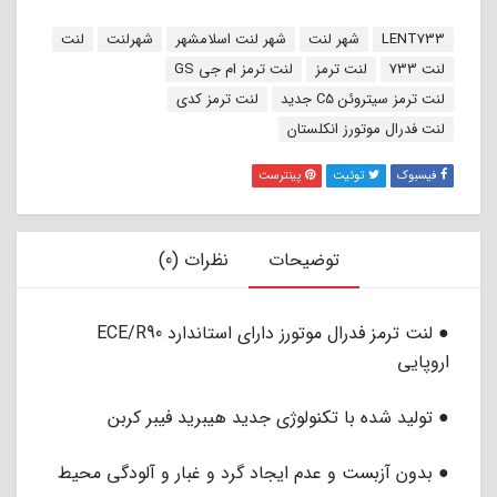
برچسب:
LENT733
شهر لنت
شهر لنت اسلامشهر
شهرلنت
لنت
لنت 733
لنت ترمز
لنت ترمز ام جی GS
لنت ترمز سیتروئن C5 جدید
لنت ترمز کدی
لنت فدرال موتورز انکلستان
فیسبوک
توئیت
پینترست
توضیحات
نظرات (0)
● لنت ترمز فدرال موتورز دارای استاندارد ECE/R90
اروپایی
● تولید شده با تکنولوژی جدید هیبرید فیبر کربن
● بدون آزبست و عدم ایجاد گرد و غبار و آلودگی محیط