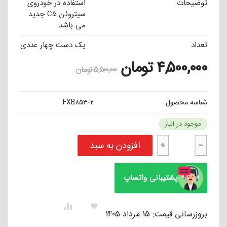
توضیحات
استفاده در خودروی
سیتروئن C5 جدید
می باشد.
تعداد
یک دست چهار عددی
4,500,000
تومان
5,500,000
تومان
شناسه محصول
FXB853-2
موجود در انبار
لنت ترمز جلو سیتروئن C5 جدید فدرال موتورز انگلستان FEDERAL عدد
افزودن به سبد
+
−
پشتیبانی واتساپ
بروزرسانی قیمت: 15 مرداد 1405