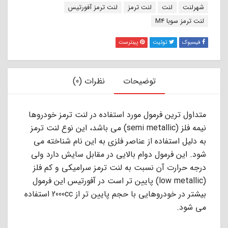
برچسب:
شهرلنت
لنت
لنت ترمز
لنت ترمز آفورتیس
لنت ترمز سوبا M4
فیسبوک
توئیت
پینترست
توضیحات
نظرات (0)
ﻣﺘﺪاول ﺗﺮﯾﻦ ﻓﺮﻣﻮل ﻣﻮرد اﺳﺘﻔﺎده در ﻟﻨﺖ ﺗﺮﻣﺰ ﺧﻮدروﻫﺎ
ﻧﯿﻤﻪ ﻓﻠﺰ (semi metallic) ﻣﻰ ﺑﺎﺷﺪ، اﯾﻦ ﻧﻮع ﻟﻨﺖ ﺗﺮﻣﺰ
ﺑﻪ دﻟﯿﻞ اﺳﺘﻔﺎده از ﻋﻨﺎﺻﺮ ﻓﻠﺰى ﺑﻪ اﯾﻦ ﻧﺎم ﺷﻨﺎﺧﺘﻪ ﻣﻰ
ﺷﻮد. اﯾﻦ ﻓﺮﻣﻮل دوام ﺑﺎﻻﯾﻰ در ﻣﻘﺎﺑﻞ ﺳﺎﯾﺶ دارد وﻟﻰ
درﺟﻪ ﺣﺮارت آن ﻧﺴﺒﺖ ﺑﻪ ﻟﻨﺖ ﺗﺮﻣﺰ ﺳﺮاﻣﯿﮑﻰ و ﮐﻢ ﻓﻠﺰ
(low metallic) ﭘﺎﯾﯿﻦ ﺗﺮ اﺳﺖ در آﻓﻮرﺗﯿﺲ اﯾﻦ ﻓﺮﻣﻮل
ﺑﯿﺸﺘﺮ در ﺧﻮدروﻫﺎﯾﻰ ﺑﺎ ﺣﺠﻢ ﭘﺎﯾﯿﻦ ﺗﺮ از 2000cc اﺳﺘﻔﺎده
ﻣﻰ ﺷﻮد.