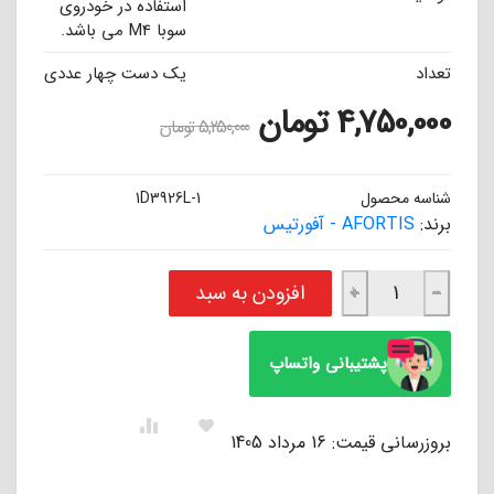
استفاده در خودروی
سوبا M4 می باشد.
تعداد
یک دست چهار عددی
4,750,000
تومان
5,250,000
تومان
شناسه محصول
1D3926L-1
برند:
AFORTIS - آفورتیس
لنت ترمز جلو سوبا M4 آفورتیس AFORTIS عدد
افزودن به سبد
+
−
پشتیبانی واتساپ
بروزرسانی قیمت: 16 مرداد 1405