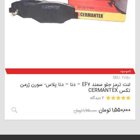
ناموجود
SKU:
21150
لنت ترمز جلو سمند EF7 – دنا – دنا پلاس- سورن ژرمن
تکس CERMANTEX
2 دیدگاه
1,550,000
تومان
مشتری
1,750,000
تومان