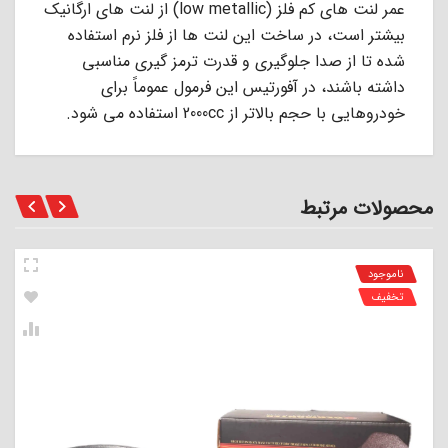
عمر ﻟﻨﺖ ﻫﺎى ﮐﻢ ﻓﻠﺰ (low metallic) از ﻟﻨﺖ ﻫﺎى ارﮔﺎﻧﯿﮏ
ﺑﯿﺸﺘﺮ اﺳﺖ، در ﺳﺎﺧﺖ اﯾﻦ ﻟﻨﺖ ﻫﺎ از ﻓﻠﺰ ﻧﺮم اﺳﺘﻔﺎده
ﺷﺪه ﺗﺎ از ﺻﺪا ﺟﻠﻮﮔﯿﺮى و ﻗﺪرت ﺗﺮﻣﺰ ﮔﯿﺮى ﻣﻨﺎﺳﺒﻰ
داﺷﺘﻪ ﺑﺎﺷﻨﺪ، در آﻓﻮرﺗﯿﺲ اﯾﻦ ﻓﺮﻣﻮل ﻋﻤﻮﻣﺎً ﺑﺮاى
ﺧﻮدروﻫﺎﯾﻰ ﺑﺎ ﺣﺠﻢ ﺑﺎﻻﺗﺮ از 2000cc اﺳﺘﻔﺎده ﻣﻰ ﺷﻮد.
محصولات مرتبط
ناموجود
تخفیف