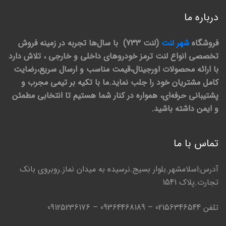
درباره ما
فروشگاه
شهر لنت
(لنت 733) با سال‌ها تجربه در زمینه فروش
تخصصی انواع لنت ترمز خودروهای داخلی و خارجی ، تلاش دارد
با ارائه محصولات اورجینال،قیمت مناسب و ارسال سریع،رضایت
کامل مشتریان خود را جلب نماید.ما با تکیه بر تیمی مجرب و
پشتیبانی حرفه‌ای، همواره در کنار شما هستیم تا انتخابی مطمئن
و ایمن داشته باشید.
تماس با ما
آدرس:اسلامشهر.بلوار بسیج.نرسیده به میدان نماز.روبروی بانک
تجارت.پلاک 1541
تلفن 02156346544 – 09364468189 – 09125236176