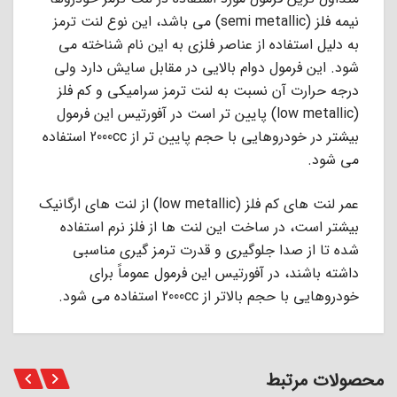
ﻧﯿﻤﻪ ﻓﻠﺰ (semi metallic) ﻣﻰ ﺑﺎﺷﺪ، اﯾﻦ ﻧﻮع ﻟﻨﺖ ﺗﺮﻣﺰ
ﺑﻪ دﻟﯿﻞ اﺳﺘﻔﺎده از ﻋﻨﺎﺻﺮ ﻓﻠﺰى ﺑﻪ اﯾﻦ ﻧﺎم ﺷﻨﺎﺧﺘﻪ ﻣﻰ
ﺷﻮد. اﯾﻦ ﻓﺮﻣﻮل دوام ﺑﺎﻻﯾﻰ در ﻣﻘﺎﺑﻞ ﺳﺎﯾﺶ دارد وﻟﻰ
درﺟﻪ ﺣﺮارت آن ﻧﺴﺒﺖ ﺑﻪ ﻟﻨﺖ ﺗﺮﻣﺰ ﺳﺮاﻣﯿﮑﻰ و ﮐﻢ ﻓﻠﺰ
(low metallic) ﭘﺎﯾﯿﻦ ﺗﺮ اﺳﺖ در آﻓﻮرﺗﯿﺲ اﯾﻦ ﻓﺮﻣﻮل
ﺑﯿﺸﺘﺮ در ﺧﻮدروﻫﺎﯾﻰ ﺑﺎ ﺣﺠﻢ ﭘﺎﯾﯿﻦ ﺗﺮ از 2000cc اﺳﺘﻔﺎده
ﻣﻰ ﺷﻮد.
عمر ﻟﻨﺖ ﻫﺎى ﮐﻢ ﻓﻠﺰ (low metallic) از ﻟﻨﺖ ﻫﺎى ارﮔﺎﻧﯿﮏ
ﺑﯿﺸﺘﺮ اﺳﺖ، در ﺳﺎﺧﺖ اﯾﻦ ﻟﻨﺖ ﻫﺎ از ﻓﻠﺰ ﻧﺮم اﺳﺘﻔﺎده
ﺷﺪه ﺗﺎ از ﺻﺪا ﺟﻠﻮﮔﯿﺮى و ﻗﺪرت ﺗﺮﻣﺰ ﮔﯿﺮى ﻣﻨﺎﺳﺒﻰ
داﺷﺘﻪ ﺑﺎﺷﻨﺪ، در آﻓﻮرﺗﯿﺲ اﯾﻦ ﻓﺮﻣﻮل ﻋﻤﻮﻣﺎً ﺑﺮاى
ﺧﻮدروﻫﺎﯾﻰ ﺑﺎ ﺣﺠﻢ ﺑﺎﻻﺗﺮ از 2000cc اﺳﺘﻔﺎده ﻣﻰ ﺷﻮد.
محصولات مرتبط