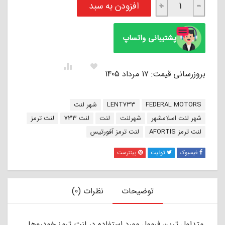
لنت ترمز جلو رونیز آفورتیس AFORTIS عدد
افزودن به سبد
+
−
پشتیبانی واتساپ
بروزرسانی قیمت: 17 مرداد 1405
برچسب:
FEDERAL MOTORS
LENT733
شهر لنت
شهر لنت اسلامشهر
شهرلنت
لنت
لنت 733
لنت ترمز
لنت ترمز AFORTIS
لنت ترمز آفورتیس
فیسبوک
توئیت
پینترست
توضیحات
نظرات (0)
ﻣﺘﺪاول ﺗﺮﯾﻦ ﻓﺮﻣﻮل ﻣﻮرد اﺳﺘﻔﺎده در ﻟﻨﺖ ﺗﺮﻣﺰ ﺧﻮدروﻫﺎ