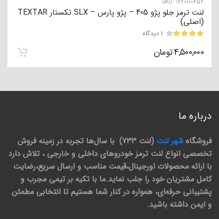
SKU:
1620100754
لنت ترمز جلو پژو 405 – پژو پارس – SLX تکستار TEXTAR
(اصلی)
1 دیدگاه
4,500,000
تومان
مشتری
درباره ما
فروشگاه
شهر لنت
(لنت 733) با سال‌ها تجربه در زمینه فروش
تخصصی انواع لنت ترمز خودروهای داخلی و خارجی ، تلاش دارد
با ارائه محصولات اورجینال،قیمت مناسب و ارسال سریع،رضایت
کامل مشتریان خود را جلب نماید.ما با تکیه بر تیمی مجرب و
پشتیبانی حرفه‌ای، همواره در کنار شما هستیم تا انتخابی مطمئن
و ایمن داشته باشید.