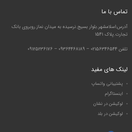
تماس با ما
آدرس:اسلامشهر.بلوار بسیج.نرسیده به میدان نماز.روبروی بانک
تجارت.پلاک 1541
تلفن 02156346544 – 09364468189 – 09125236176
لینک های مفید
پشتیبانی واتساپ
اینستاگرام
لوکیشن در نشان
لوکیشن در بلد