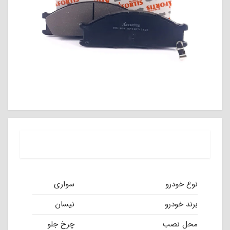
نوع خودرو
سواری
برند خودرو
نیسان
محل نصب
چرخ جلو