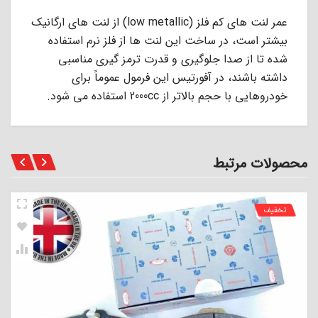
عمر ﻟﻨﺖ ﻫﺎى ﮐﻢ ﻓﻠﺰ (low metallic) از ﻟﻨﺖ ﻫﺎى ارﮔﺎﻧﯿﮏ
ﺑﯿﺸﺘﺮ اﺳﺖ، در ﺳﺎﺧﺖ اﯾﻦ ﻟﻨﺖ ﻫﺎ از ﻓﻠﺰ ﻧﺮم اﺳﺘﻔﺎده
ﺷﺪه ﺗﺎ از ﺻﺪا ﺟﻠﻮﮔﯿﺮى و ﻗﺪرت ﺗﺮﻣﺰ ﮔﯿﺮى ﻣﻨﺎﺳﺒﻰ
داﺷﺘﻪ ﺑﺎﺷﻨﺪ، در آﻓﻮرﺗﯿﺲ اﯾﻦ ﻓﺮﻣﻮل ﻋﻤﻮﻣﺎً ﺑﺮاى
ﺧﻮدروﻫﺎﯾﻰ ﺑﺎ ﺣﺠﻢ ﺑﺎﻻﺗﺮ از 2000cc اﺳﺘﻔﺎده ﻣﻰ ﺷﻮد.
محصولات مرتبط
تخفیف