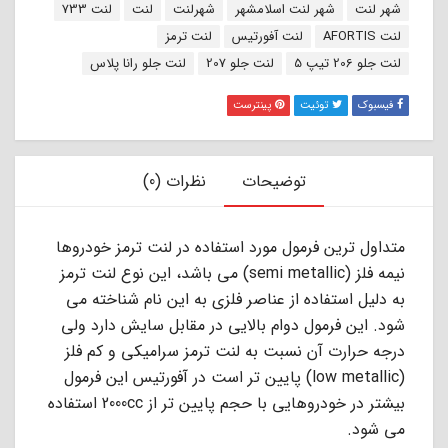
برچسب:
شهر لنت
شهر لنت اسلامشهر
شهرلنت
لنت
لنت 733
لنت AFORTIS
لنت آفورتیس
لنت ترمز
لنت جلو 206 تیپ 5
لنت جلو 207
لنت جلو رانا پلاس
فیسبوک
توئیت
پینترست
توضیحات
نظرات (0)
ﻣﺘﺪاول ﺗﺮﯾﻦ ﻓﺮﻣﻮل ﻣﻮرد اﺳﺘﻔﺎده در ﻟﻨﺖ ﺗﺮﻣﺰ ﺧﻮدروﻫﺎ
ﻧﯿﻤﻪ ﻓﻠﺰ (semi metallic) ﻣﻰ ﺑﺎﺷﺪ، اﯾﻦ ﻧﻮع ﻟﻨﺖ ﺗﺮﻣﺰ
ﺑﻪ دﻟﯿﻞ اﺳﺘﻔﺎده از ﻋﻨﺎﺻﺮ ﻓﻠﺰى ﺑﻪ اﯾﻦ ﻧﺎم ﺷﻨﺎﺧﺘﻪ ﻣﻰ
ﺷﻮد. اﯾﻦ ﻓﺮﻣﻮل دوام ﺑﺎﻻﯾﻰ در ﻣﻘﺎﺑﻞ ﺳﺎﯾﺶ دارد وﻟﻰ
درﺟﻪ ﺣﺮارت آن ﻧﺴﺒﺖ ﺑﻪ ﻟﻨﺖ ﺗﺮﻣﺰ ﺳﺮاﻣﯿﮑﻰ و ﮐﻢ ﻓﻠﺰ
(low metallic) ﭘﺎﯾﯿﻦ ﺗﺮ اﺳﺖ در آﻓﻮرﺗﯿﺲ اﯾﻦ ﻓﺮﻣﻮل
ﺑﯿﺸﺘﺮ در ﺧﻮدروﻫﺎﯾﻰ ﺑﺎ ﺣﺠﻢ ﭘﺎﯾﯿﻦ ﺗﺮ از 2000cc اﺳﺘﻔﺎده
ﻣﻰ ﺷﻮد.