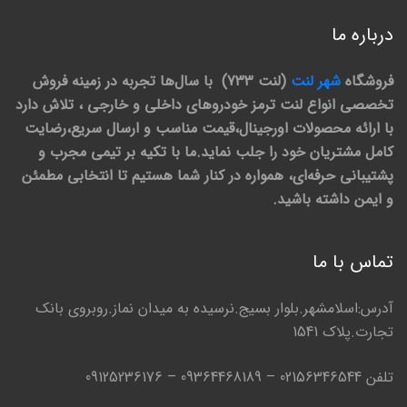
درباره ما
فروشگاه
شهر لنت
(لنت 733) با سال‌ها تجربه در زمینه فروش
تخصصی انواع لنت ترمز خودروهای داخلی و خارجی ، تلاش دارد
با ارائه محصولات اورجینال،قیمت مناسب و ارسال سریع،رضایت
کامل مشتریان خود را جلب نماید.ما با تکیه بر تیمی مجرب و
پشتیبانی حرفه‌ای، همواره در کنار شما هستیم تا انتخابی مطمئن
و ایمن داشته باشید.
تماس با ما
آدرس:اسلامشهر.بلوار بسیج.نرسیده به میدان نماز.روبروی بانک
تجارت.پلاک 1541
تلفن 02156346544 – 09364468189 – 09125236176