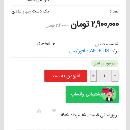
تارا می باشد.
تعداد
یک دست چهار عددی
2,900,000
تومان
3,400,000
تومان
شناسه محصول
1D0355L-3
برند:
AFORTIS - آفورتیس
موجود در انبار
لنت ترمز جلو تارا آفورتیس AFORTIS عدد
افزودن به سبد
+
−
پشتیبانی واتساپ
بروزرسانی قیمت: 15 مرداد 1405