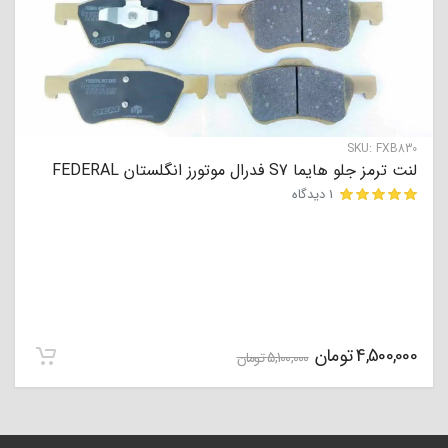
SKU:
FXB830
لنت ترمز جلو هایما S7 فدرال موتورز انگلستان FEDERAL
1 دیدگاه
مشتری
4,500,000
تومان
5,100,000
تومان