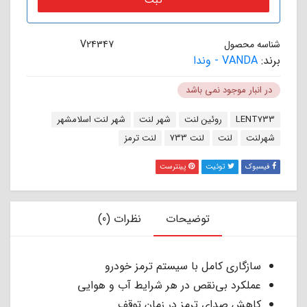
شناسه محصول
V24347
برند:
VANDA - وندا
در انبار موجود نمی باشد
برچسب:
LENT733
روئین لنت
شهر لنت
شهر لنت اسلامشهر
شهرلنت
لنت
لنت 733
لنت ترمز
فیسبوک
توئیت
پینترست
توضیحات
نظرات (0)
سازگاری کامل با سیستم ترمز خودرو
عملکرد بی‌نقص در هر شرایط آب و هوایی
کاهش صدای ترمز در زمان توقف