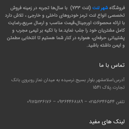
فروشگاه
شهر لنت
(لنت 733) با سال‌ها تجربه در زمینه فروش
تخصصی انواع لنت ترمز خودروهای داخلی و خارجی ، تلاش دارد
با ارائه محصولات اورجینال،قیمت مناسب و ارسال سریع،رضایت
کامل مشتریان خود را جلب نماید.ما با تکیه بر تیمی مجرب و
پشتیبانی حرفه‌ای، همواره در کنار شما هستیم تا انتخابی مطمئن
و ایمن داشته باشید.
تماس با ما
آدرس:اسلامشهر.بلوار بسیج.نرسیده به میدان نماز.روبروی بانک
تجارت.پلاک 1541
تلفن 02156346544 – 09364468189 – 09125236176
لینک های مفید