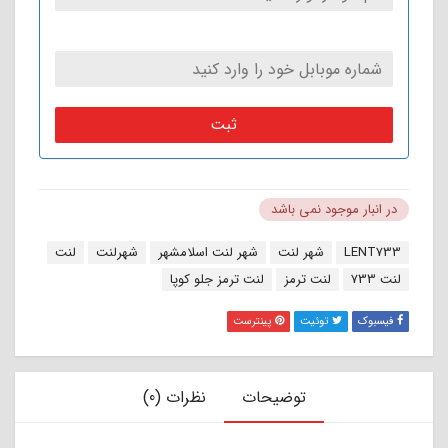
ثبت
در انبار موجود نمی باشد
برچسب:
LENT733
شهر لنت
شهر لنت اسلامشهر
شهرلنت
لنت
لنت 733
لنت ترمز
لنت ترمز جلو کوپا
فیسبوک
توئیت
پینترست
توضیحات
نظرات (0)