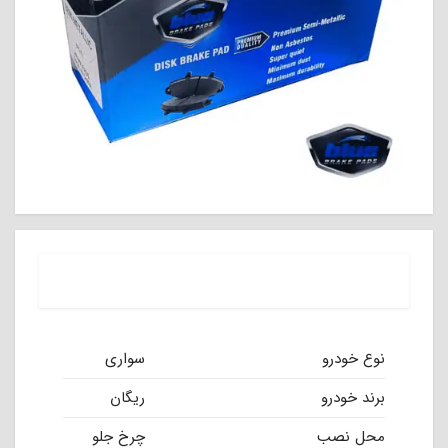
نوع خودرو
سواری
برند خودرو
ریگان
محل نصب
چرخ جلو