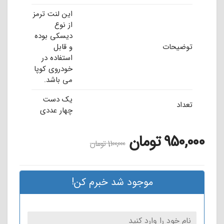
این لنت ترمز
از نوع
دیسکی بوده
توضیحات
و قابل
استفاده در
خودروی کوپا
می باشد.
یک دست
تعداد
چهار عددی
950,000
تومان
1,100,000
تومان
موجود شد خبرم کن!