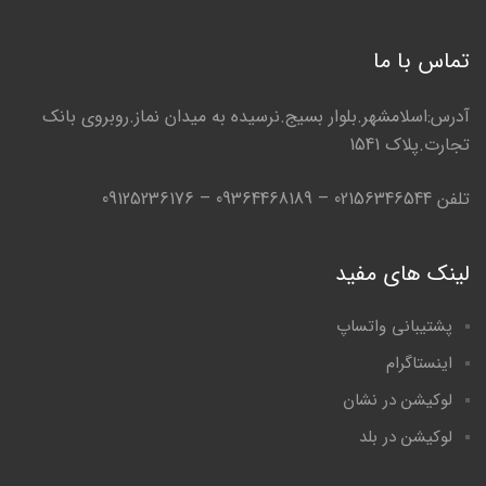
تماس با ما
آدرس:اسلامشهر.بلوار بسیج.نرسیده به میدان نماز.روبروی بانک
تجارت.پلاک 1541
تلفن 02156346544 – 09364468189 – 09125236176
لینک های مفید
پشتیبانی واتساپ
اینستاگرام
لوکیشن در نشان
لوکیشن در بلد