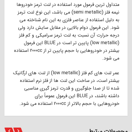
ﻣﺘﺪاول ﺗﺮﯾﻦ ﻓﺮﻣﻮل ﻣﻮرد اﺳﺘﻔﺎده در ﻟﻨﺖ ﺗﺮﻣﺰ ﺧﻮدروﻫﺎ
ﻧﯿﻤﻪ ﻓﻠﺰ (semi metallic) ﻣﻰ ﺑﺎﺷﺪ، اﯾﻦ ﻧﻮع ﻟﻨﺖ ﺗﺮﻣﺰ
ﺑﻪ دﻟﯿﻞ اﺳﺘﻔﺎده از ﻋﻨﺎﺻﺮ ﻓﻠﺰى ﺑﻪ اﯾﻦ ﻧﺎم ﺷﻨﺎﺧﺘﻪ ﻣﻰ
ﺷﻮد. اﯾﻦ ﻓﺮﻣﻮل دوام ﺑﺎﻻﯾﻰ در ﻣﻘﺎﺑﻞ ﺳﺎﯾﺶ دارد وﻟﻰ
درﺟﻪ ﺣﺮارت آن ﻧﺴﺒﺖ ﺑﻪ ﻟﻨﺖ ﺗﺮﻣﺰ ﺳﺮاﻣﯿﮑﻰ و ﮐﻢ ﻓﻠﺰ
(low metallic) ﭘﺎﯾﯿﻦ ﺗﺮ اﺳﺖ در BLUE اﯾﻦ ﻓﺮﻣﻮل
ﺑﯿﺸﺘﺮ در ﺧﻮدروﻫﺎﯾﻰ ﺑﺎ ﺣﺠﻢ ﭘﺎﯾﯿﻦ ﺗﺮ از 2000cc اﺳﺘﻔﺎده
ﻣﻰ ﺷﻮد.
عمر ﻟﻨﺖ ﻫﺎى ﮐﻢ ﻓﻠﺰ (low metallic) از ﻟﻨﺖ ﻫﺎى ارﮔﺎﻧﯿﮏ
ﺑﯿﺸﺘﺮ اﺳﺖ، در ﺳﺎﺧﺖ اﯾﻦ ﻟﻨﺖ ﻫﺎ از ﻓﻠﺰ ﻧﺮم اﺳﺘﻔﺎده
ﺷﺪه ﺗﺎ از ﺻﺪا ﺟﻠﻮﮔﯿﺮى و ﻗﺪرت ﺗﺮﻣﺰ ﮔﯿﺮى ﻣﻨﺎﺳﺒﻰ
داﺷﺘﻪ ﺑﺎﺷﻨﺪ، در BLUE اﯾﻦ ﻓﺮﻣﻮل ﻋﻤﻮﻣﺎً ﺑﺮاى
ﺧﻮدروﻫﺎﯾﻰ ﺑﺎ ﺣﺠﻢ ﺑﺎﻻﺗﺮ از 2000cc اﺳﺘﻔﺎده ﻣﻰ ﺷﻮد.
محصولات مرتبط