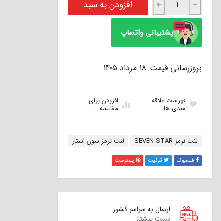
افزودن به سبد
+
−
پشتیبانی واتساپ
بروزرسانی قیمت: 18 مرداد 1405
فهرست علاقه
افزودن برای
مندی ها
مقایسه
برچسب:
لنت ترمز SEVEN STAR
لنت ترمز سون استار
فیسبوک
توئیت
پینترست
ارسال به سراسر کشور
پست پیشتاز