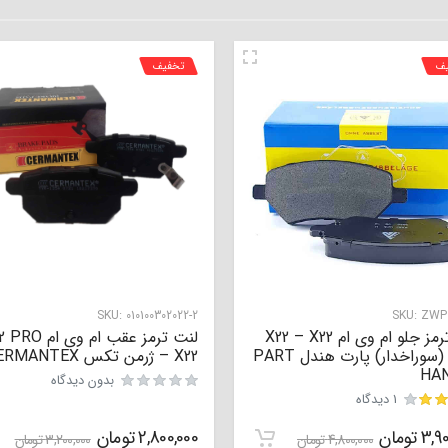
یف
تخفیف
SKU:
010100302022-2
SKU:
ZWP0
لنت ترمز جلو ام وی ام X22 – X22
لنت ترمز عقب ام وی ا
PRO (سوراخدار) پارت هندل PART
– X22 ژرمن تکس CERMANTEX
HA
بدون دیدگاه
1 دیدگاه
3,90
تومان
2,800,000
تومان
4,800,000
تومان
3,200,000
تومان