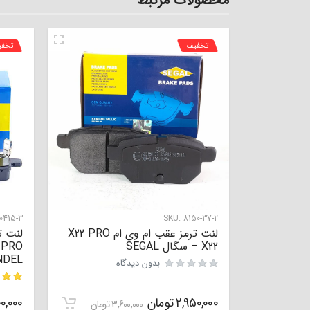
محصولات مرتبط
تخفیف
تخف
415-3
SKU:
8150-37-2
لنت ترمز عقب ام وی ام X22 PRO
– X22 سگال SEGAL
NDEL
بدون دیدگاه
2,950,000
تومان
0,000
مشتری
3,600,000
تومان