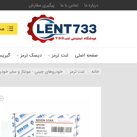
درباره ما
تماس با ما
پیگیری سفارش
جستجو در
همه
صفحه اصلی
لنت ترمز
دیسک ترمز
گیریس
خانه
لنت ترمز
خودروهای چینی - مونتاژ و سایر خودر