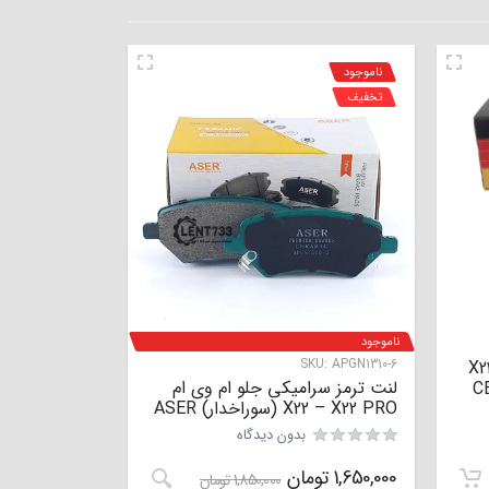
ناموجود
تخفیف
ناموجود
SKU:
APGN1310-6
م X22 PRO
لنت ترمز سرامیکی جلو ام وی ام
X22 – X22 PRO (سوراخدار) ASER
نمره
0
از 5
بدون دیدگاه
1,650,000
تومان
1,850,000
تومان