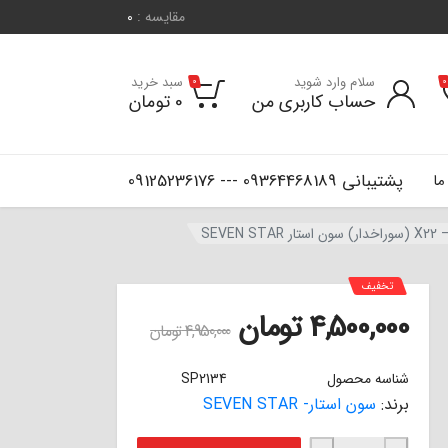
مقایسه :
0
سلام وارد شوید
سبد خرید
0
0
حساب کاربری من
0
تومان
پشتیبانی 09364468189 --- 09125236176
ما
تخفیف
4,500,000
تومان
4,950,000
تومان
شناسه محصول
SP2134
برند:
سون استار- SEVEN STAR
لنت ترمز جلو ام وی ام X22 - X22 PRO (سوراخدار) سون استار SEVEN STAR عدد