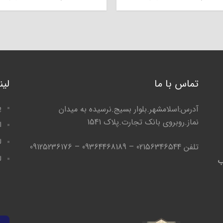
تماس با ما
لی
پ
آدرس:اسلامشهر.بلوار بسیج.نرسیده به میدان
نماز.روبروی بانک تجارت.پلاک 1541
ا
ل
تلفن 02156346544 – 09364468189 – 09125236176
ل
ب