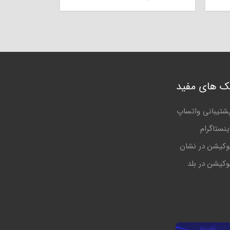
نک های مفید
شتیبانی واتساپ
ینستاگرام
وکیشن در نشان
وکیشن در بلد