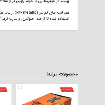
ﺑﯿﺸﺘﺮ در ﺧﻮدروﻫﺎﯾﻰ ﺑﺎ ﺣﺠﻢ ﭘﺎﯾﯿﻦ ﺗﺮ از 2000cc اﺳﺘﻔﺎده ﻣﻰ ﺷﻮد.
عمر ﻟﻨﺖ ﻫﺎى ﮐﻢ ﻓ
اﺳﺘﻔﺎده ﺷﺪه ﺗﺎ از ﺻﺪا ﺟﻠﻮﮔﯿﺮى و ﻗﺪرت ﺗﺮﻣﺰ 
محصولات مرتبط
تخفیف
تخف