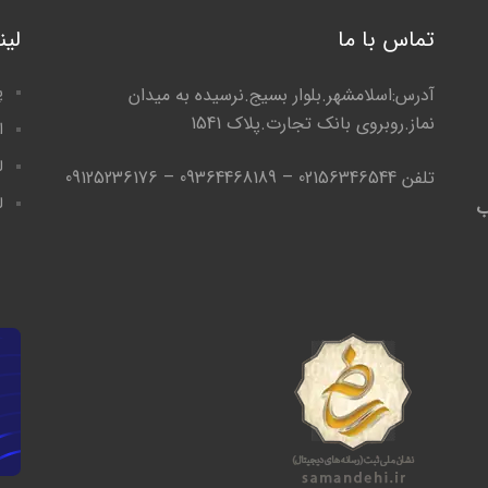
تماس با ما
لی
پ
آدرس:اسلامشهر.بلوار بسیج.نرسیده به میدان
نماز.روبروی بانک تجارت.پلاک 1541
ا
ل
تلفن 02156346544 – 09364468189 – 09125236176
ل
ب