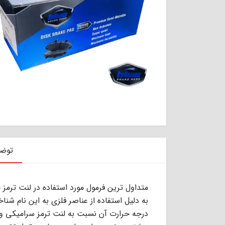
توض
ﺑﻪ دﻟﯿﻞ اﺳﺘﻔﺎده از ﻋﻨﺎﺻﺮ ﻓﻠﺰى ﺑﻪ اﯾﻦ ﻧﺎم ﺷﻨ