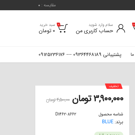
مقایسه :
0
سلام وارد شوید
سبد خرید
0
0
حساب کاربری من
0
تومان
پشتیبانی 09364468189 --- 09125236176
ما
تخفیف
3,900,000
تومان
4,500,000
تومان
شناسه محصول
D1462-8662
برند:
BLUE