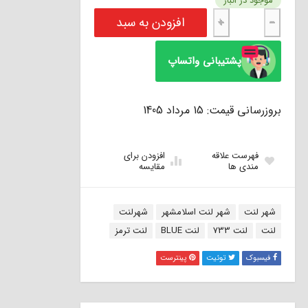
موجود در انبار
لنت ترمز جلو ام جی 6 – ام جی 550 بلو BLUE عدد
افزودن به سبد
+
−
پشتیبانی واتساپ
بروزرسانی قیمت: 15 مرداد 1405
فهرست علاقه
افزودن برای
مندی ها
مقایسه
برچسب:
شهر لنت
شهر لنت اسلامشهر
شهرلنت
لنت
لنت 733
لنت BLUE
لنت ترمز
فیسبوک
توئیت
پینترست