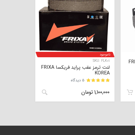
ناموجود
SKU:
FLK01
ید فریکسا FRIXA
لنت ترمز عقب پراید فریکسا FRIXA
KOREA
5 دیدگاه
امتیاز
5.00
از 5 امتیاز
1
مشتری
1,100,000
تومان