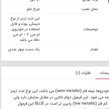
محل نصب
چرخ جلو
این لنت ترمز از نوع
دیسکی بوده و قابل
توضیحات
استفاده در خودروی
ام جی 6 – ام جی
550 می باشد
تعداد
یک دست چهار عددی
یحات
نظرات (0)
ﻣﺘﺪاول ﺗﺮﯾﻦ ﻓﺮﻣﻮل ﻣﻮرد اﺳﺘﻔﺎده در ﻟﻨﺖ ﺗﺮﻣﺰ ﺧﻮدروﻫﺎ ﻧﯿﻤﻪ ﻓﻠﺰ (semi metallic) ﻣﻰ ﺑﺎﺷﺪ، اﯾﻦ ﻧﻮع ﻟﻨﺖ ﺗﺮﻣﺰ
ﺎﺧﺘﻪ ﻣﻰ ﺷﻮد. اﯾﻦ ﻓﺮﻣﻮل دوام ﺑﺎﻻﯾﻰ در ﻣﻘﺎﺑﻞ ﺳﺎﯾﺶ دارد وﻟﻰ
درﺟﻪ ﺣﺮارت آن ﻧﺴﺒﺖ ﺑﻪ ﻟﻨﺖ ﺗﺮﻣﺰ ﺳﺮاﻣﯿﮑﻰ و ﮐﻢ ﻓﻠﺰ (low metallic) ﭘﺎﯾﯿﻦ ﺗﺮ اﺳﺖ در BLUE اﯾﻦ ﻓﺮﻣﻮل