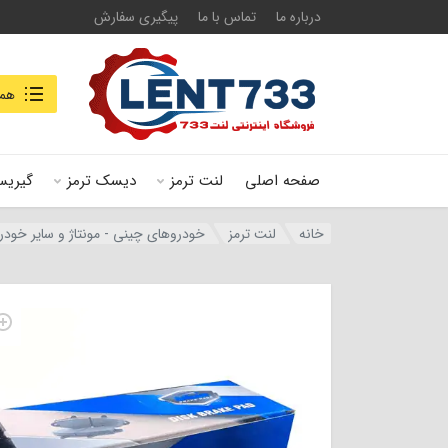
درباره ما
تماس با ما
پیگیری سفارش
جستجو در
همه
صفحه اصلی
لنت ترمز
دیسک ترمز
گیریس
خانه
لنت ترمز
خودروهای چینی - مونتاژ و سایر خودر