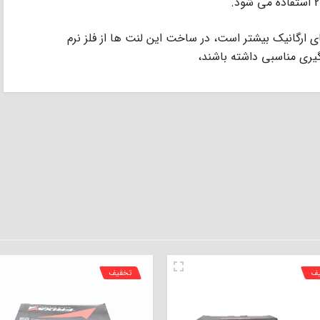
ﻠﺰ (low metallic) از ﻟﻨﺖ ﻫﺎى ارﮔﺎﻧﯿﮏ ﺑﯿﺸﺘﺮ اﺳﺖ، در ﺳﺎﺧﺖ اﯾﻦ ﻟﻨﺖ ﻫﺎ از ﻓﻠﺰ ﻧﺮم
ﮔﯿﺮى ﻣﻨﺎﺳﺒﻰ داﺷﺘﻪ ﺑﺎﺷﻨﺪ،
یف
تخفیف