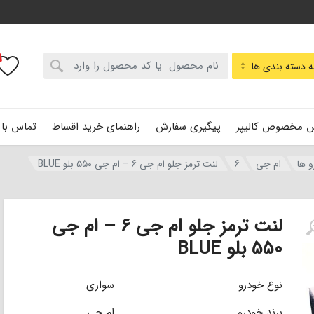
:
 دسته بندی ها
 مخصوص کالیپر
پیگیری سفارش
راهنمای خرید اقساط
تماس با 
و ها
ام جی
6
لنت ترمز جلو ام جی 6 – ام جی 550 بلو BLUE
لنت ترمز جلو ام جی 6 – ام جی
550 بلو BLUE
نوع خودرو
سواری
برند خودرو
ام جی