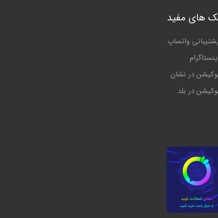
نک های مفید
شتیبانی واتساپ
ینستاگرام
وکیشن در نشان
وکیشن در بلد