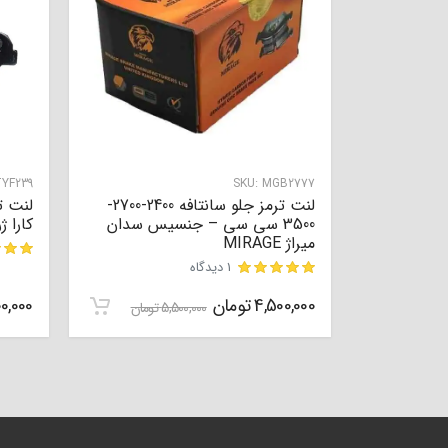
YF239
SKU:
MGB2777
لنت ترمز جلو سانتافه 2400-2700-
3500 سی سی – جنسیس سدان
کارا ژرم
میراژ MIRAGE
1 دیدگاه
مشتری
4,500,000
تومان
0,000
مشتری
5,500,000
تومان