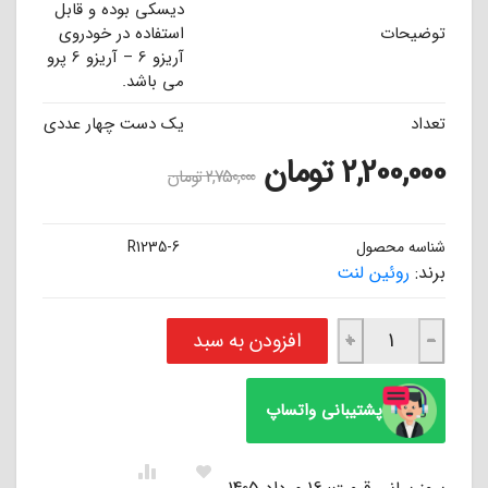
دیسکی بوده و قابل
توضیحات
استفاده در خودروی
آریزو 6 – آریزو 6 پرو
می باشد.
تعداد
یک دست چهار عددی
2,200,000
تومان
2,750,000
تومان
شناسه محصول
R1235-6
برند:
روئین لنت
لنت ترمز جلو آریزو 6 - آریزو 6 پرو (سوراخدار) روئین ROEEN عدد
افزودن به سبد
+
−
پشتیبانی واتساپ