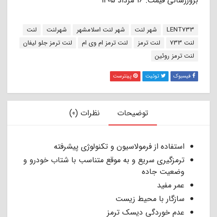
بروزرسانی قیمت: 16 مرداد 1405
برچسب:
LENT733
شهر لنت
شهر لنت اسلامشهر
شهرلنت
لنت
لنت 733
لنت ترمز
لنت ترمز ام وی ام
لنت ترمز جلو لیفان
لنت ترمز روئین
فیسبوک
توئیت
پینترست
توضیحات
نظرات (0)
استفاده از فرمولاسیون و تکنولوژی پیشرفته
ترمزگیری سریع و به موقع متناسب با شتاب خودرو و
وضعیت جاده
عمر مفید
سازگار با محیط زیست
عدم خوردگی دیسک ترمز