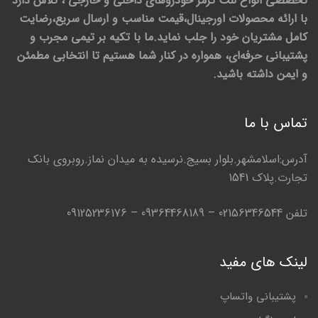
تخصصی انواع لنت ترمز خودروهای داخلی و خارجی ، تلاش دارد
با ارائه محصولات اورجینال،قیمت مناسب و ارسال سریع،رضایت
کامل مشتریان خود را جلب نماید.ما با تکیه بر تیمی مجرب و
پشتیبانی حرفه‌ای، همواره در کنار شما هستیم تا انتخابی مطمئن
و ایمن داشته باشید.
تماس با ما
آدرس:اسلامشهر.بلوار بسیج.نرسیده به میدان نماز.روبروی بانک
تجارت.پلاک 1541
تلفن 02156346544 – 09364468189 – 09125236176
لینک های مفید
پشتیبانی واتساپ