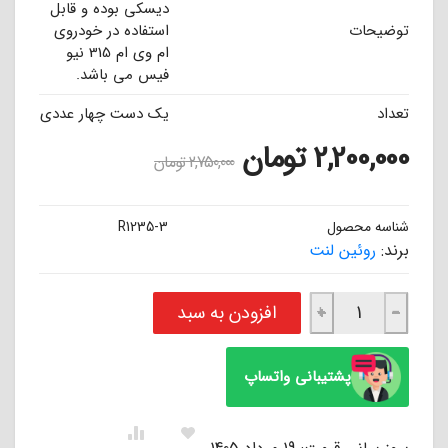
دیسکی بوده و قابل
توضیحات
استفاده در خودروی
ام وی ام 315 نیو
فیس می باشد.
تعداد
یک دست چهار عددی
2,200,000
تومان
2,750,000
تومان
شناسه محصول
R1235-3
برند:
روئین لنت
لنت ترمز جلو ام وی ام 315 نیو فیس روئین ROEEN عدد
افزودن به سبد
+
−
پشتیبانی واتساپ