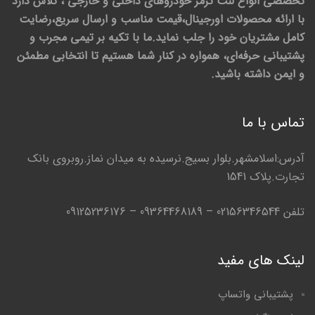
تخصصی انواع لنت ترمز خودروهای داخلی و خارجی ، تلاش دارد
با ارائه محصولات اورجینال،قیمت مناسب و ارسال سریع،رضایت
کامل مشتریان خود را جلب نماید.ما با تکیه بر تیمی مجرب و
پشتیبانی حرفه‌ای، همواره در کنار شما هستیم تا انتخابی مطمئن
و ایمن داشته باشید.
تماس با ما
آدرس:اسلامشهر.بلوار بسیج.نرسیده به میدان نماز.روبروی بانک
تجارت.پلاک 1541
تلفن 02156346544 – 09364468189 – 09125236176
لینک های مفید
پشتیبانی واتساپ