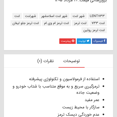
بروزرسانی قیمت: 19 مرداد 1405
برچسب:
LENT733
شهر لنت
شهر لنت اسلامشهر
شهرلنت
لنت
لنت 733
لنت ترمز
لنت ترمز ام وی ام
لنت ترمز جلو لیفان
لنت ترمز روئین
فیسبوک
توئیت
پینترست
توضیحات
نظرات (0)
استفاده از فرمولاسیون و تکنولوژی پیشرفته
ترمزگیری سریع و به موقع متناسب با شتاب خودرو و
وضعیت جاده
عمر مفید
سازگار با محیط زیست
عدم خوردگی دیسک ترمز