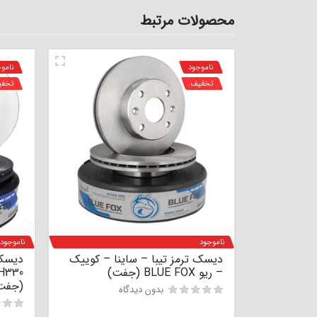
محصولات مرتبط
ناموجود
نامو
تخفیف
تخف
ناموجود
ناموجود
دیسک ترمز تیبا – ساینا – کوییک
– ریو BLUE FOX (جفت)
(جفت
بدون دیدگاه