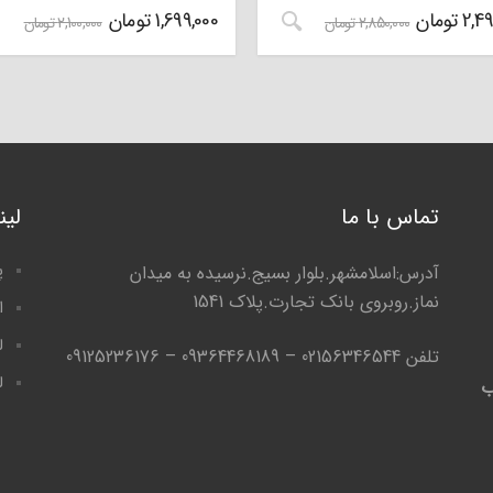
2,49
تومان
1,699,000
تومان
2,850,000
تومان
2,100,000
تومان
تماس با ما
لی
پ
آدرس:اسلامشهر.بلوار بسیج.نرسیده به میدان
نماز.روبروی بانک تجارت.پلاک 1541
ا
ل
تلفن 02156346544 – 09364468189 – 09125236176
ل
ب