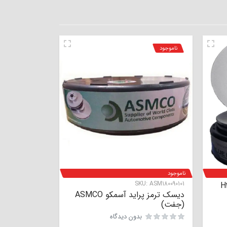
ناموجود
ناموجود
SKU:
ASM180090101
نس H320-
دیسک ترمز پراید آسمکو ASMCO
(جفت)
نمره
0
از 5
بدون دیدگاه