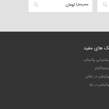
1,100,000
تومان
نک های مفید
شتیبانی واتساپ
ینستاگرام
وکیشن در نشان
وکیشن در بلد