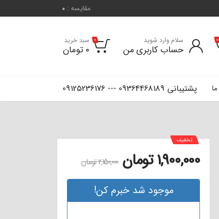
مقایسه :
0
سلام وارد شوید
سبد خرید
0
0
حساب کاربری من
0
تومان
پشتیبانی 09364468189 --- 09125236176
ما
تخفیف
1,900,000
تومان
2,150,000
تومان
موجود شد خبرم کن!