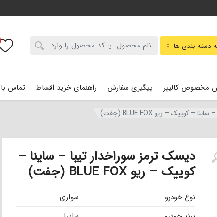
:
 دسته بندی ها
 مخصوص کالیپر
پیگیری سفارش
راهنمای خرید اقساط
تماس با 
 – کوییک – ریو BLUE FOX (جفت)
دیسک ترمز سوراخدار تیبا – ساینا –
کوییک – ریو BLUE FOX (جفت)
نوع خودرو
سواری
برند خودرو
سایپا