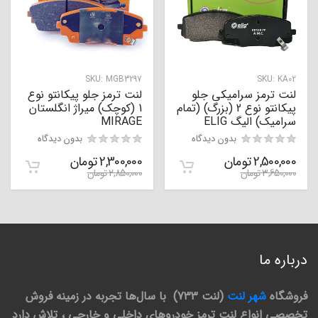
SKU:
MGB3297
SKU:
KA02
لنت ترمز سرامیکی جلو
لنت ترمز جلو پیکانتو نوع
پیکانتو نوع 2 (بزرگ) (تمام
1 (کوچک) میراژ انگلستان
سرامیک) الیگ ELIG
MIRAGE
بدون دیدگاه
بدون دیدگاه
2,500,000
تومان
2,300,000
تومان
3,650,000
تومان
2,850,000
تومان
درباره ما
فروشگاه
شهر لنت
(لنت 733) با سال‌ها تجربه در زمینه فروش
تخصصی انواع لنت ترمز خودروهای داخلی و خارجی ، تلاش دارد