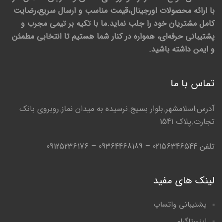
با ارائه محصولات اورجینال،قیمت مناسب و ارسال سریع،رضایت
کامل مشتریان خود را جلب نماید.ما با تکیه بر تیمی مجرب و
پشتیبانی حرفه‌ای، همواره در کنار شما هستیم تا انتخابی مطمئن
و ایمن داشته باشید.
تماس با ما
آدرس:اسلامشهر.بلوار بسیج.نرسیده به میدان نماز.روبروی بانک
تجارت.پلاک 1541
تلفن 02156346544 – 09364468189 – 09125236176
لینک های مفید
پشتیبانی واتساپ
اینستاگرام