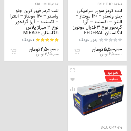
SKU:
MHC8156
SKU:
FHC156A-1
لنت ترمز سوپر سرامیکی
لنت ترمز فیبر کربن جلو
جلو ولستر – I20 مونتاژ –
ولستر – I20 مونتاژ – النترا
النترا – اکسنت – آزرا
– اکسنت – آزرا گرنجور
گرنجور نوع 3 فدرال موتورز
نوع 3 میراژ پلاس
انگلستان FEDERAL
انگلستان MIRAGE
بدون دیدگاه
1 دیدگاه
5,500,000
تومان
4,500,000
تومان
مشتری
6,500,000
تومان
4,950,000
تومان
ناموجود
تخفیف
SKU:
CF1403-1