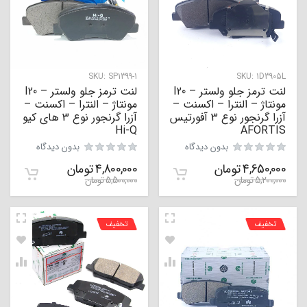
SKU:
SP1399-1
SKU:
1D3905L
لنت ترمز جلو ولستر – I20
لنت ترمز جلو ولستر – I20
مونتاژ – النترا – اکسنت –
مونتاژ – النترا – اکسنت –
آزرا گرنجور نوع 3 آفورتیس
آزرا گرنجور نوع 3 های کیو
Hi-Q
AFORTIS
بدون دیدگاه
بدون دیدگاه
4,650,000
تومان
4,800,000
تومان
5,200,000
تومان
5,500,000
تومان
تخفیف
تخفیف