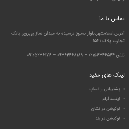
تماس با ما
آدرس:اسلامشهر.بلوار بسیج.نرسیده به میدان نماز.روبروی بانک
تجارت.پلاک 1541
تلفن 02156346544 – 09364468189 – 09125236176
لینک های مفید
پشتیبانی واتساپ
اینستاگرام
لوکیشن در نشان
لوکیشن در بلد