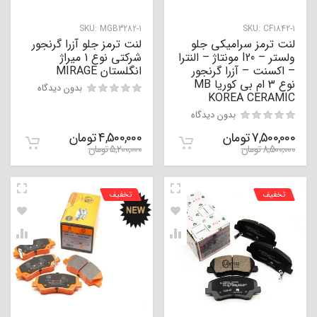
SKU:
MGB3282-1
SKU:
CF1842-1
لنت ترمز سرامیکی جلو
لنت ترمز جلو آزرا گرنجور
ولستر – I20 مونتاژ – النترا
شرکتی نوع 1 میراژ
– اکسنت – آزرا گرنجور
انگلستان MIRAGE
نوع 3 ام بی کوریا MB
بدون دیدگاه
KOREA CERAMIC
بدون دیدگاه
7,500,000
تومان
4,500,000
تومان
8,500,000
تومان
5,200,000
تومان
تخفیف
تخفیف