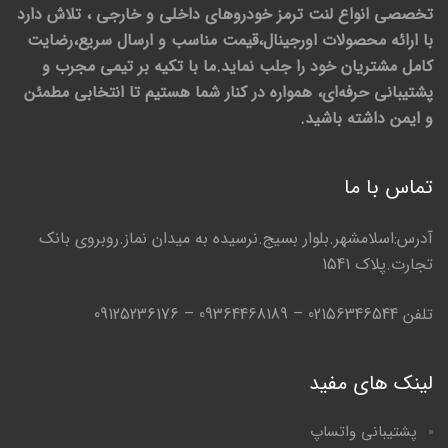
تخصصی انواع لنت ترمز خودروهای داخلی و خارجی ، تلاش دارد
با ارائه محصولات اورجینال،قیمت مناسب و ارسال سریع،رضایت
کامل مشتریان خود را جلب نماید.ما با تکیه بر تیمی مجرب و
پشتیبانی حرفه‌ای، همواره در کنار شما هستیم تا انتخابی مطمئن
و ایمن داشته باشید.
تماس با ما
آدرس:اسلامشهر.بلوار بسیج.نرسیده به میدان نماز.روبروی بانک
تجارت.پلاک 1541
تلفن 02156346544 – 09364468189 – 09125236176
لینک های مفید
پشتیبانی واتساپ