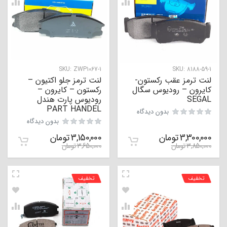
SKU:
ZWP1067-1
SKU:
8188-59-1
لنت ترمز عقب رکستون-
لنت ترمز جلو اکتیون –
کایرون – رودیوس سگال
رکستون – کایرون –
SEGAL
رودیوس پارت هندل
PART HANDEL
بدون دیدگاه
بدون دیدگاه
3,300,000
تومان
3,150,000
تومان
3,850,000
تومان
3,650,000
تومان
تخفیف
تخفیف