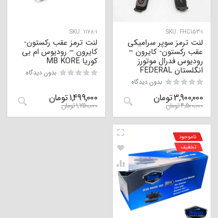
SKU:
1178-1
SKU:
FHC153-1
لنت ترمز سوپر سرامیکی
لنت ترمز عقب رکستون-
عقب رکستون- کایرون –
کایرون – رودیوس ام بی
رودیوس فدرال موتورز
کوریا MB KORE
انگلستان FEDERAL
بدون دیدگاه
بدون دیدگاه
3,900,000
تومان
1,499,000
تومان
4,500,000
تومان
1,750,000
تومان
ناموجود
تخفیف