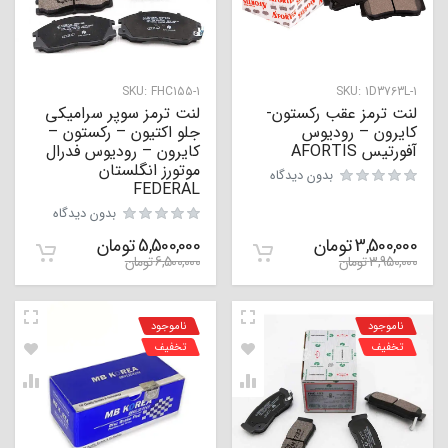
SKU:
FHC155-1
SKU:
1D3763L-1
لنت ترمز عقب رکستون-
لنت ترمز سوپر سرامیکی
کایرون – رودیوس
جلو اکتیون – رکستون –
آفورتیس AFORTIS
کایرون – رودیوس فدرال
موتورز انگلستان
بدون دیدگاه
FEDERAL
بدون دیدگاه
3,500,000
تومان
5,500,000
تومان
3,950,000
تومان
6,500,000
تومان
ناموجود
ناموجود
تخفیف
تخفیف