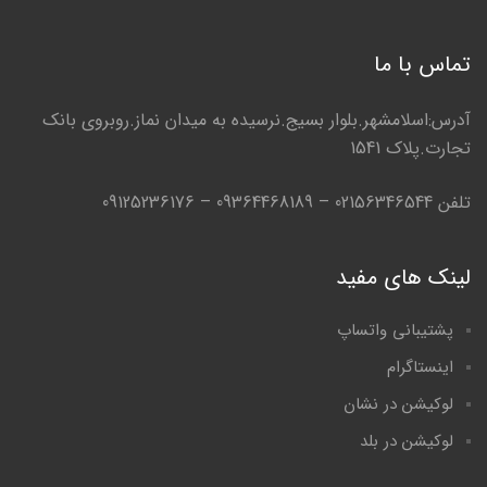
تماس با ما
آدرس:اسلامشهر.بلوار بسیج.نرسیده به میدان نماز.روبروی بانک
تجارت.پلاک 1541
تلفن 02156346544 – 09364468189 – 09125236176
لینک های مفید
پشتیبانی واتساپ
اینستاگرام
لوکیشن در نشان
لوکیشن در بلد