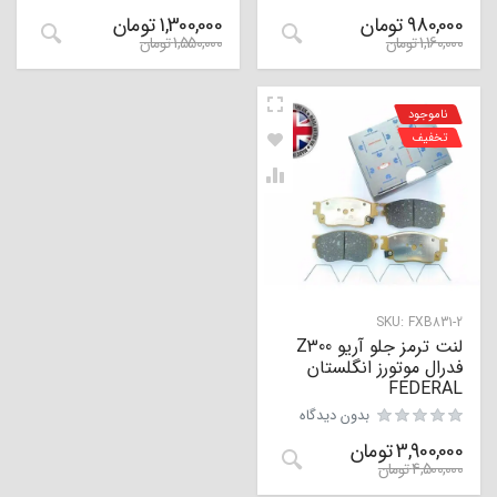
980,000
تومان
1,300,000
تومان
1,160,000
تومان
1,550,000
تومان
ناموجود
تخفیف
SKU:
FXB831-2
لنت ترمز جلو آریو Z300
فدرال موتورز انگلستان
FEDERAL
بدون دیدگاه
3,900,000
تومان
4,500,000
تومان