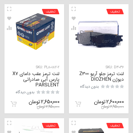
تخفیف
تخفیف
SKU:
PL80182-2
SKU:
D3036
لنت ترمز جلو آریو Z300
لنت ترمز عقب دامای X7
دیوژن DIOZHEN
پارس آبی صادراتی
PARSLENT
بدون دیدگاه
بدون دیدگاه
2,600,000
تومان
2,650,000
تومان
2,950,000
تومان
2,950,000
تومان
تخفیف
تخفیف