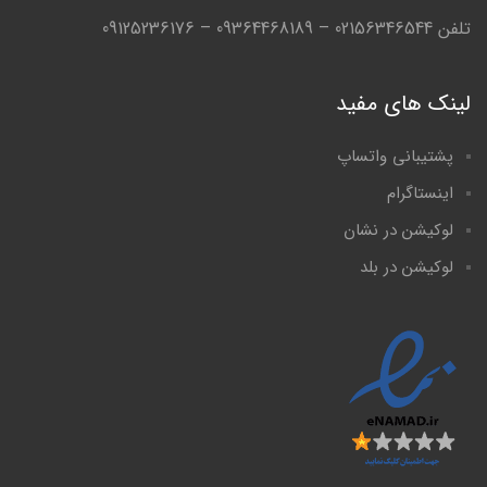
تلفن 02156346544 – 09364468189 – 09125236176
لینک های مفید
پشتیبانی واتساپ
اینستاگرام
لوکیشن در نشان
لوکیشن در بلد