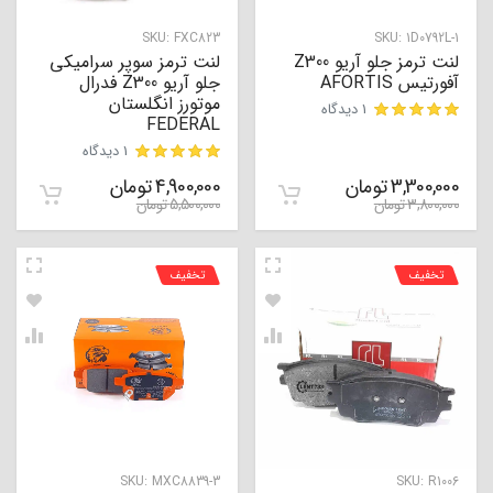
SKU:
FXC823
SKU:
1D0792L-1
لنت ترمز جلو آریو Z300
لنت ترمز سوپر سرامیکی
آفورتیس AFORTIS
جلو آریو Z300 فدرال
موتورز انگلستان
1 دیدگاه
FEDERAL
مشتری
1 دیدگاه
3,300,000
تومان
4,900,000
تومان
مشتری
3,800,000
تومان
5,500,000
تومان
تخفیف
تخفیف
SKU:
MXC8839-3
SKU:
R1006