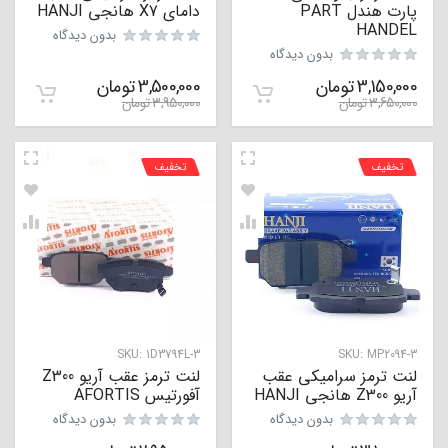
پارت هندل PART
دامای X7 هانجی HANJI
HANDEL
بدون دیدگاه
بدون دیدگاه
3,150,000
تومان
3,500,000
تومان
3,650,000
تومان
3,950,000
تومان
تخفیف
تخفیف
SKU:
1D3794L-3
SKU:
MP2094-3
لنت ترمز سرامیکی عقب
لنت ترمز عقب آریو Z300
آریو Z300 هانجی HANJI
آفورتیس AFORTIS
بدون دیدگاه
بدون دیدگاه