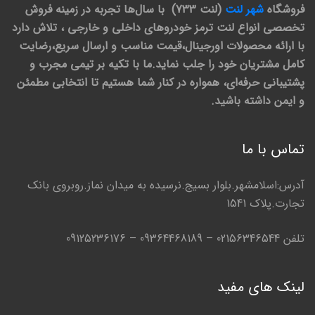
فروشگاه
شهر لنت
(لنت 733) با سال‌ها تجربه در زمینه فروش
تخصصی انواع لنت ترمز خودروهای داخلی و خارجی ، تلاش دارد
با ارائه محصولات اورجینال،قیمت مناسب و ارسال سریع،رضایت
کامل مشتریان خود را جلب نماید.ما با تکیه بر تیمی مجرب و
پشتیبانی حرفه‌ای، همواره در کنار شما هستیم تا انتخابی مطمئن
و ایمن داشته باشید.
تماس با ما
آدرس:اسلامشهر.بلوار بسیج.نرسیده به میدان نماز.روبروی بانک
تجارت.پلاک 1541
تلفن 02156346544 – 09364468189 – 09125236176
لینک های مفید