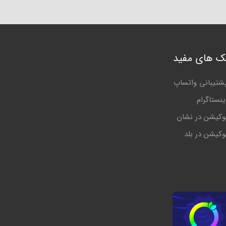
نک های مفید
شتیبانی واتساپ
ینستاگرام
وکیشن در نشان
وکیشن در بلد