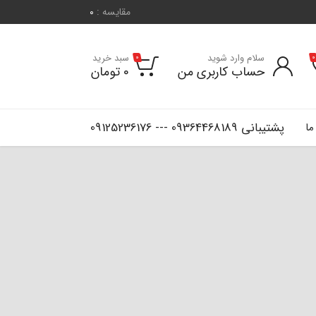
مقایسه :
0
سلام وارد شوید
سبد خرید
0
0
حساب کاربری من
0
تومان
پشتیبانی 09364468189 --- 09125236176
ما