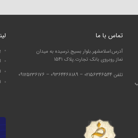
تماس با ما
لی
پ
آدرس:اسلامشهر.بلوار بسیج.نرسیده به میدان
نماز.روبروی بانک تجارت.پلاک 1541
ا
ل
تلفن 02156346544 – 09364468189 – 09125236176
ل
ب