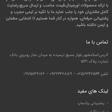
با ارائه محصولات اورجینال،قیمت مناسب و ارسال سریع،رضایت
کامل مشتریان خود را جلب نماید.ما با تکیه بر تیمی مجرب و
پشتیبانی حرفه‌ای، همواره در کنار شما هستیم تا انتخابی مطمئن
و ایمن داشته باشید.
تماس با ما
آدرس:اسلامشهر.بلوار بسیج.نرسیده به میدان نماز.روبروی بانک
تجارت.پلاک 1541
تلفن 02156346544 – 09364468189 – 09125236176
لینک های مفید
پشتیبانی واتساپ
اینستاگرام