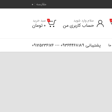
مقایسه :
0
سلام وارد شوید
سبد خرید
0
0
حساب کاربری من
0
تومان
پشتیبانی 09364468189 --- 09125236176
ما