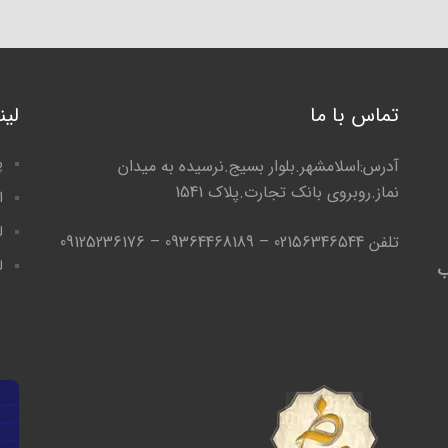
تماس با ما
لی
پ
آدرس:اسلامشهر.بلوار بسیج.نرسیده به میدان
نماز.روبروی بانک تجارت.پلاک 1541
ا
ل
تلفن 02156346544 – 09364468189 – 09125236176
ل
ب