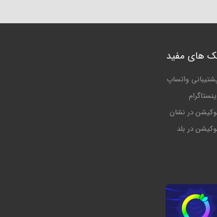
نک های مفید
شتیبانی واتساپ
ینستاگرام
وکیشن در نشان
وکیشن در بلد